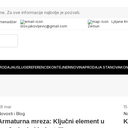
me. Za sve informacije najbolje je pozvati.
Ljiljane K
 menadžer
stov.jakovljevic@gmail.com
Zemun
PRODAJA
USLUGE
REFERENCE
KONTEJNERI
NOVINA
PRODAJA STANOVA
KON
08
mar
1
ovosti i Blog
No
Armaturna mreza: Ključni element u
K