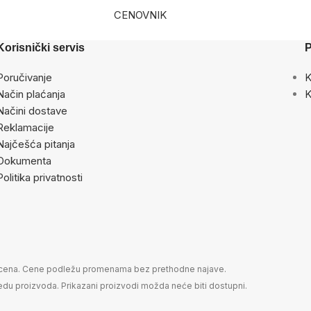
CENOVNIK
Korisnički servis
P
Poručivanje
K
Način plaćanja
K
Načini dostave
Reklamacije
Najčešća pitanja
Dokumenta
Politika privatnosti
nu cena. Cene podležu promenama bez prethodne najave.
gledu proizvoda. Prikazani proizvodi možda neće biti dostupni.