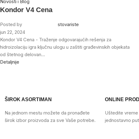
Novosti i Blog
Kondor V4 Cena
Posted by
stovariste
jun 22, 2024
Kondor V4 Cena - Traženje odgovarajućih rešenja za
hidroizolaciju igra ključnu ulogu u zaštiti građevinskih objekata
od štetnog delovan...
Detaljnije
ŠIROK ASORTIMAN
ONLINE PRO
Na jednom mestu možete da pronađete
Uštedite vreme i
širok izbor proizvoda za sve Vaše potrebe.
jednostavno put