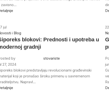
 zavisno...
di
etaljnije
De
27
jul
2
ovosti i Blog
No
Siporeks blokovi: Prednosti i upotreba u
G
modernoj gradnji
p
osted by
stovariste
Po
ul 27, 2024
ju
iporeks blokovi predstavljaju revolucionarni građevinski
Ga
aterijal koji je pronašao široku primenu u savremenom
ve
raditeljstvu. Napravl...
Ra
etaljnije
De