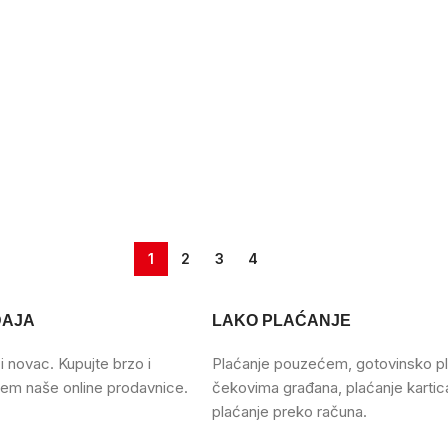
1
2
3
4
DAJA
LAKO PLAĆANJE
 novac. Kupujte brzo i
Plaćanje pouzećem, gotovinsko pl
em naše online prodavnice.
čekovima građana, plaćanje karti
plaćanje preko računa.