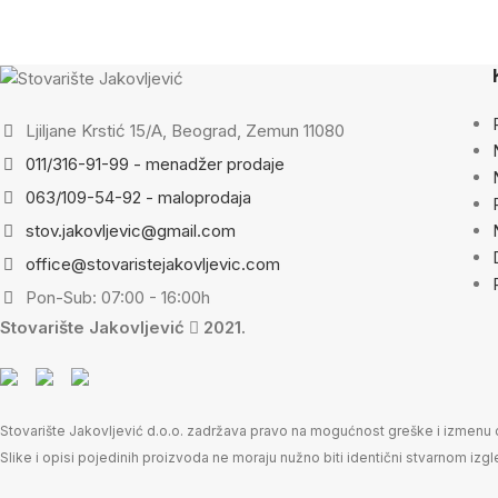
Ljiljane Krstić 15/A, Beograd, Zemun 11080
011/316-91-99 - menadžer prodaje
063/109-54-92 - maloprodaja
stov.jakovljevic@gmail.com
office@stovaristejakovljevic.com
Pon-Sub: 07:00 - 16:00h
Stovarište Jakovljević
2021.
Stovarište Jakovljević d.o.o. zadržava pravo na mogućnost greške i izme
Slike i opisi pojedinih proizvoda ne moraju nužno biti identični stvarnom iz