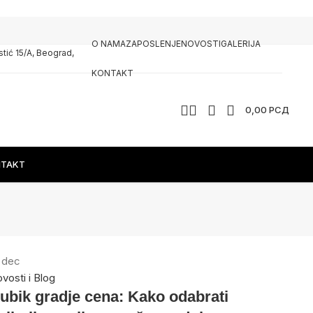
O NAMA
ZAPOSLENJE
NOVOSTI
GALERIJA
rstić 15/A, Beograd,
KONTAKT
0,00
РСД
TAKT
5
dec
vosti i Blog
ubik gradje cena: Kako odabrati