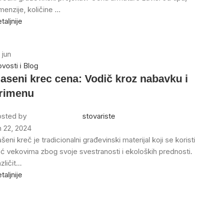
menzije, količine ...
taljnije
2
jun
vosti i Blog
aseni krec cena: Vodič kroz nabavku i
rimenu
sted by
stovariste
n 22, 2024
šeni kreč je tradicionalni građevinski materijal koji se koristi
ć vekovima zbog svoje svestranosti i ekoloških prednosti.
zličit...
taljnije