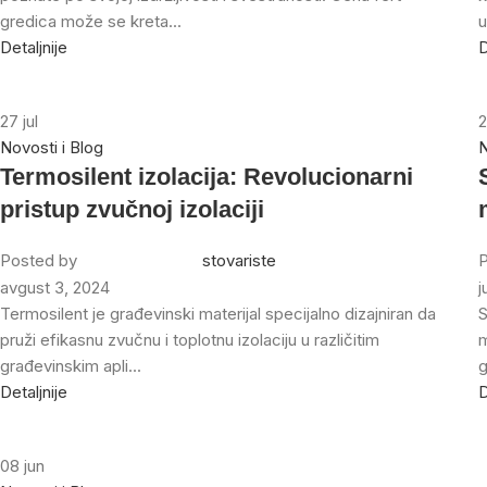
gredica može se kreta...
u
Detaljnije
D
27
jul
Novosti i Blog
N
Termosilent izolacija: Revolucionarni
pristup zvučnoj izolaciji
Posted by
stovariste
P
avgust 3, 2024
j
Termosilent je građevinski materijal specijalno dizajniran da
S
pruži efikasnu zvučnu i toplotnu izolaciju u različitim
m
građevinskim apli...
g
Detaljnije
D
08
jun