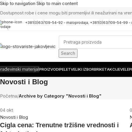
Skip to navigation
Skip to main content
Dostupnost robe i cene mogu biti promenljivi ili neažurirani na vre
+381(0)63/109-54-92 - maloprodaja
,
+381(0)63/109-54-99 -
rodaje
Search
rađevinski materijal
PROIZVODI
PELET
VELIKI IZBOR
BRIKET
AKCIJE
VELE
Novosti i Blog
Početna
/
Archive by Category "Novosti i Blog"
04
okt
Novosti i Blog
N
Cigla cena: Trenutne tržišne vrednosti i