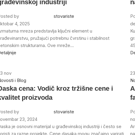
građevinskoj industriji
n
osted by
stovariste
Po
ktobar 4, 2025
de
rmaturna mreza predstavlja ključni element u
Ku
rađevinarstvu, pružajući potrebnu čvrstinu i stabilnost
gr
etonskim strukturama. Ove mreže...
45
etaljnije
De
23
nov
2
ovosti i Blog
No
Daska cena: Vodič kroz tržišne cene i
A
kvalitet proizvoda
f
osted by
stovariste
Po
ovembar 23, 2024
no
aska je osnovni materijal u građevinskoj industriji i često se
Ar
oristi za razne projekte. Cene dasaka mogu značajno varirati
na