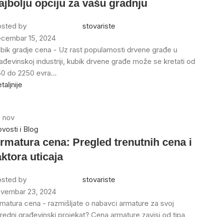
ajbolju opciju za vašu gradnju
sted by
stovariste
cembar 15, 2024
bik gradje cena - Uz rast popularnosti drvene građe u
ađevinskoj industriji, kubik drvene građe može se kretati od
0 do 2250 evra...
taljnije
3
nov
vosti i Blog
rmatura cena: Pregled trenutnih cena i
aktora uticaja
sted by
stovariste
vembar 23, 2024
matura cena - razmišljate o nabavci armature za svoj
redni građevinski projekat? Cena armature zavisi od tipa,