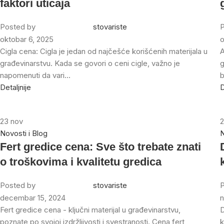
faktori uticaja
Posted by
stovariste
P
oktobar 6, 2025
o
Cigla cena: Cigla je jedan od najčešće korišćenih materijala u
A
građevinarstvu. Kada se govori o ceni cigle, važno je
g
napomenuti da vari...
b
Detaljnije
D
23
nov
Novosti i Blog
N
Fert gredice cena: Sve što trebate znati
o troškovima i kvalitetu gredica
Posted by
stovariste
P
decembar 15, 2024
n
Fert gredice cena - ključni materijal u građevinarstvu,
D
poznate po svojoj izdržljivosti i svestranosti. Cena fert
k