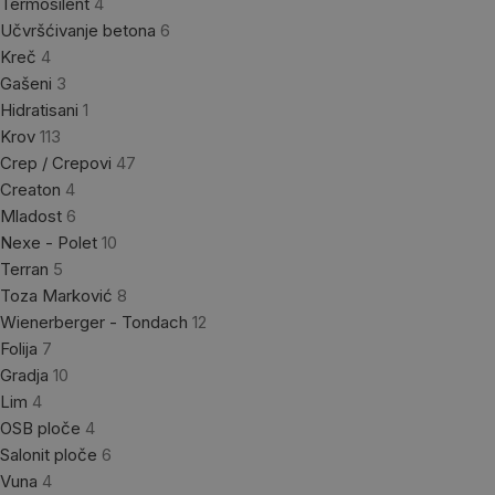
Termosilent
4
Učvršćivanje betona
6
Kreč
4
Gašeni
3
Hidratisani
1
Krov
113
Crep / Crepovi
47
Creaton
4
Mladost
6
Nexe - Polet
10
Terran
5
Toza Marković
8
Wienerberger - Tondach
12
Folija
7
Gradja
10
Lim
4
OSB ploče
4
Salonit ploče
6
Vuna
4