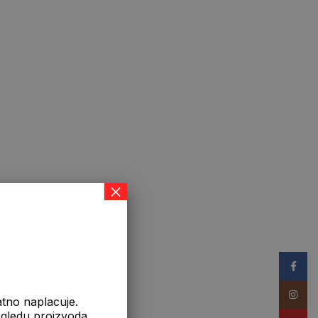
×
Facebo
Instag
atno naplacuje.
izgledu proizvoda.