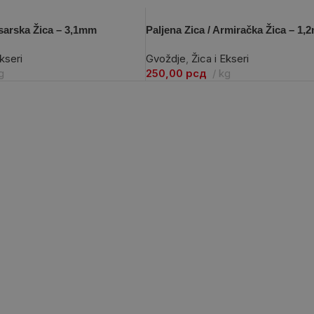
esarska Žica – 3,1mm
Paljena Zica / Armiračka Žica – 1
Ekseri
Gvoždje
,
Žica i Ekseri
g
250,00
рсд
kg