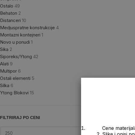
Ostalo
49
Behaton
2
Distanceri
10
Medjuspratne konstrukcije
4
Montazni kontejneri
1
Novo u ponudi
1
Sika
2
Siporeks/Ytong
42
Alati
9
Multipor
6
Ostali elementi
5
Silka
6
Ytong Blokovi
15
FILTRIRAJ PO CENI
Cene materijal
2. Slike i opisi 