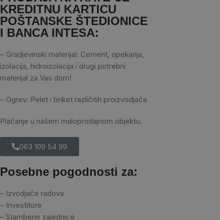
KREDITNU KARTICU
POŠTANSKE ŠTEDIONICE
I BANCA INTESA:
– Gradjevinski materijal: Cement, opekarija,
izolacija, hidroizolacija i drugi potrebni
materijal za Vas dom!
– Ogrev: Pelet i briket različitih proizvodjača
Plaćanje u našem maloprodajnom objektu.
063 109 54 99
Posebne pogodnosti za:
– Izvodjače radova
– Investitore
– Stambene zajednice