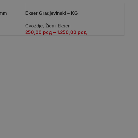
,2mm
Ekser Gradjevinski – KG
Gvoždje
,
Žica i Ekseri
250,00
рсд
–
1.250,00
рсд