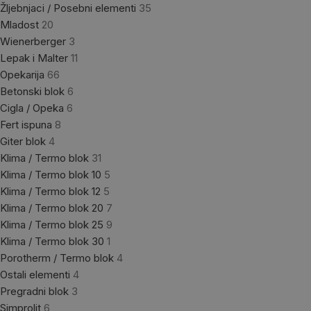
Žljebnjaci / Posebni elementi
35
Mladost
20
Wienerberger
3
Lepak i Malter
11
Opekarija
66
Betonski blok
6
Cigla / Opeka
6
Fert ispuna
8
Giter blok
4
Klima / Termo blok
31
Klima / Termo blok 10
5
Klima / Termo blok 12
5
Klima / Termo blok 20
7
Klima / Termo blok 25
9
Klima / Termo blok 30
1
Porotherm / Termo blok
4
Ostali elementi
4
Pregradni blok
3
Simprolit
6