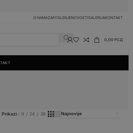
n
O NAMA
ZAPOSLENJE
NOVOSTI
GALERIJA
KONTAKT
0,00
РСД
TAKT
Prikazi
9
24
36