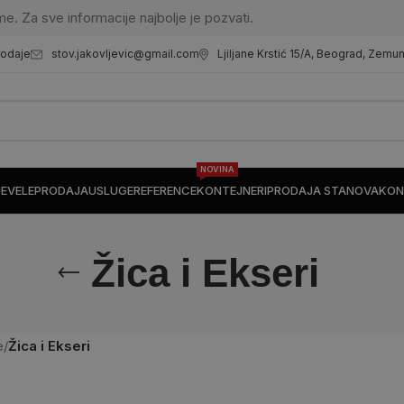
me. Za sve informacije najbolje je pozvati.
stov.jakovljevic@gmail.com
Ljiljane Krstić 15/A, Beograd, Zemu
rodaje
NOVINA
JE
VELEPRODAJA
USLUGE
REFERENCE
KONTEJNERI
PRODAJA STANOVA
KON
Žica i Ekseri
e
/
Žica i Ekseri