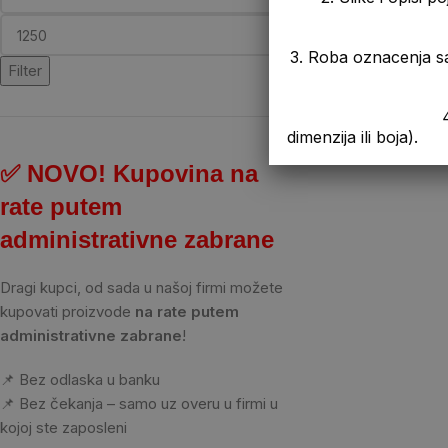
3. Roba oznacenja s
Filter
4. Prikazana cen
dimenzija ili boja).
✅ NOVO! Kupovina na
rate putem
administrativne zabrane
Dragi kupci, od sada u našoj firmi možete
kupovati proizvode
na rate putem
administrativne zabrane
!
📌 Bez odlaska u banku
📌 Bez čekanja – samo uz overu u firmi u
kojoj ste zaposleni