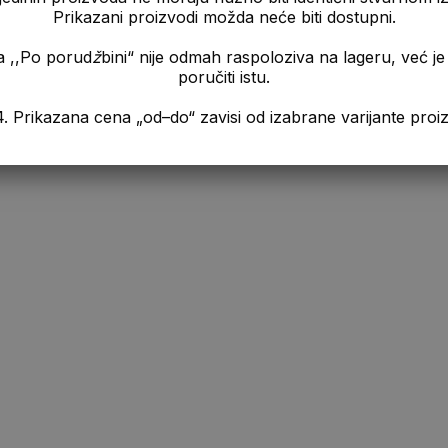
Prikazani proizvodi možda neće biti dostupni.
a ,,Po porud
ž
bini“ nije odmah raspoloziva na lageru, već 
poručiti istu.
a „od–do“ zavisi od izabrane varijante proizvo