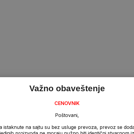
Važno obaveštenje
CENOVNIK
Poštovani,
a istaknute na sajtu su bez usluge prevoza, prevoz se dod
pojedinih proizvoda ne moraju nužno biti identični stvarnom 