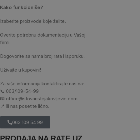
Kako funkcioniše?
Izaberite proizvode koje želite.
Overite potrebnu dokumentaciju u Vašoj
firmi.
Dogovorite sa nama broj rata i isporuku.
Uživajte u kupovini!
Za više informacija kontaktirajte nas na:
📞 063/109-54-99
📧 office@stovaristejakovljevic.com
📍 Ili nas posetite lično.
063 109 54 99
PRODAJA NA RATE UZ