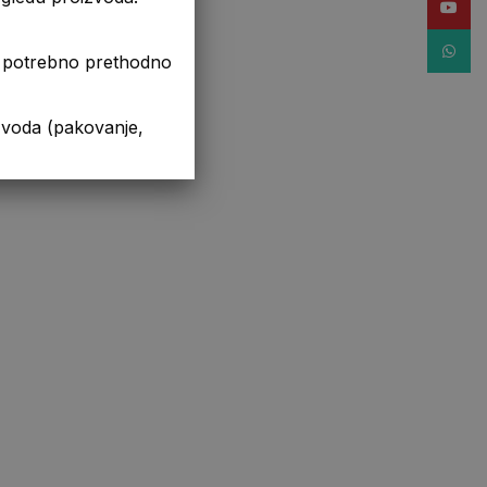
YouTub
WhatsA
je potrebno prethodno
da (pakovanje,