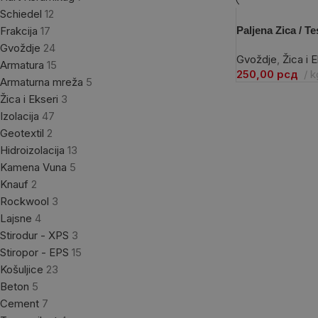
Schiedel
12
Frakcija
17
Paljena Zica / T
Gvoždje
24
Gvoždje
,
Žica i 
Armatura
15
250,00
рсд
k
Armaturna mreža
5
Žica i Ekseri
3
Izolacija
47
Geotextil
2
Hidroizolacija
13
Kamena Vuna
5
Knauf
2
Rockwool
3
Lajsne
4
Stirodur - XPS
3
Stiropor - EPS
15
Košuljice
23
Beton
5
Cement
7