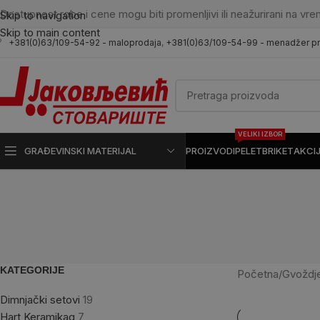
Dostupnost robe i cene mogu biti promenljivi ili neažurirani na vre
Skip to navigation
Skip to main content
+381(0)63/109-54-92 - maloprodaja
,
+381(0)63/109-54-99 - menadžer p
VELIKI IZBOR
GRAĐEVINSKI MATERIJAL
PROIZVODI
PELET
BRIKET
AKCI
KATEGORIJE
Početna
/
Gvoždj
Dimnjački setovi
19
Hart Keramikag
7