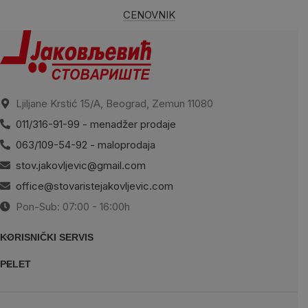
CENOVNIK
Ljiljane Krstić 15/A, Beograd, Zemun 11080
011/316-91-99 - menadžer prodaje
063/109-54-92 - maloprodaja
stov.jakovljevic@gmail.com
office@stovaristejakovljevic.com
Pon-Sub: 07:00 - 16:00h
KORISNIČKI SERVIS
PELET