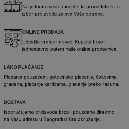
Na jednom mestu možete da pronađete širok
izbor proizvoda za sve Vaše potrebe.
ONLINE PRODAJA
Uštedite vreme i novac. Kupujte brzo i
jednostavno putem naše online prodavnice.
LAKO PLAĆANJE
Plaćanje pouzećem, gotovinsko plaćanje, čekovima
građana, plaćanje karticama, plaćanje preko računa.
DOSTAVA
Isporučujemo proizvode brzo i pouzdano direktno
na Vašu adresu u Beogradu i šire okruženje.