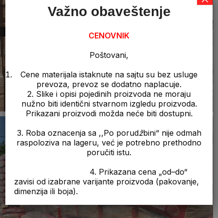
Važno obaveštenje
CENOVNIK
Poštovani,
Cene materijala istaknute na sajtu su bez usluge
prevoza, prevoz se dodatno naplacuje.
2. Slike i opisi pojedinih proizvoda ne moraju
nužno biti identični stvarnom izgledu proizvoda.
Prikazani proizvodi možda neće biti dostupni.
3. Roba oznacenja sa ,,Po porud
ž
bini“ nije odmah
raspoloziva na lageru, već je potrebno prethodno
poručiti istu.
4. Prikazana cena „od–do“
zavisi od izabrane varijante proizvoda (pakovanje,
dimenzija ili boja).