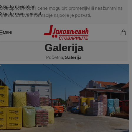
Skip to navigation
Dostupnost robe i cene mogu biti promenljivi ili neažurirani na
Skip to main content
vreme. Za sve informacije najbolje je pozvati.
MENI
Galerija
Početna
/
Galerija