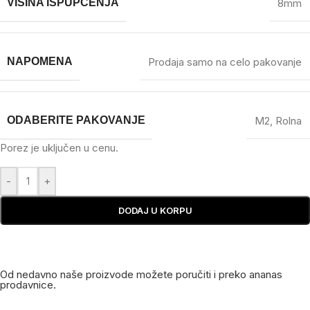
VISINA ISPUPČENJA
8mm
NAPOMENA
Prodaja samo na celo pakovanje
ODABERITE PAKOVANJE
M2
,
Rolna
Porez je uključen u cenu.
-
+
DODAJ U KORPU
Od nedavno naše proizvode možete poručiti i preko ananas
prodavnice.