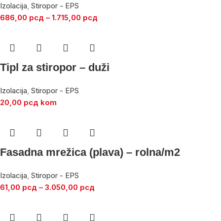
Izolacija
,
Stiropor - EPS
686,00
рсд
–
1.715,00
рсд
Tipl za stiropor – duži
Izolacija
,
Stiropor - EPS
20,00
рсд
kom
Fasadna mrežica (plava) – rolna/m2
Izolacija
,
Stiropor - EPS
61,00
рсд
–
3.050,00
рсд