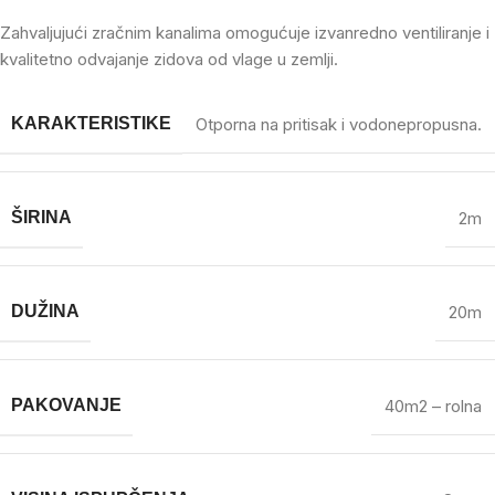
Zahvaljujući zračnim kanalima omogućuje izvanredno ventiliranje i
kvalitetno odvajanje zidova od vlage u zemlji.
KARAKTERISTIKE
Otporna na pritisak i vodonepropusna.
ŠIRINA
2m
DUŽINA
20m
PAKOVANJE
40m2 – rolna