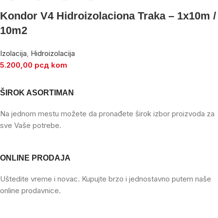
Kondor V4 Hidroizolaciona Traka – 1x10m /
10m2
Izolacija
,
Hidroizolacija
5.200,00
рсд
kom
ŠIROK ASORTIMAN
Na jednom mestu možete da pronađete širok izbor proizvoda za
sve Vaše potrebe.
ONLINE PRODAJA
Uštedite vreme i novac. Kupujte brzo i jednostavno putem naše
online prodavnice.