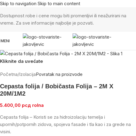
Skip to navigation
Skip to main content
Dostupnost robe i cene mogu biti promenljivi ili neažurirani na
vreme. Za sve informacije najbolje je pozvati.
MENI
Kliknite da uvećate
Početna
/
Izolacija
Povratak na proizvode
Cepasta folija / Bobičasta Folija – 2M X
20M/1M2
5.400,00
рсд
rolna
Cepasta folija – Koristi se za hidroizolaciju temelja i
upornih/potpornih zidova, spojeva fasade i tla kao i za grede na
visini.