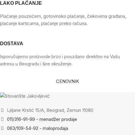
LAKO PLAĆANJE
Plaćanje pouzećem, gotovinsko plaćanje, čekovima građana,
plaćanje karticama, plaćanje preko računa.
DOSTAVA
Isporučujemo proizvode brzo i pouzdano direktno na Vašu
adresu u Beogradu i šire okruženje.
CENOVNIK
Ljiljane Krstić 15/A, Beograd, Zemun 11080
011/316-91-99 - menadžer prodaje
063/109-54-92 - maloprodaja