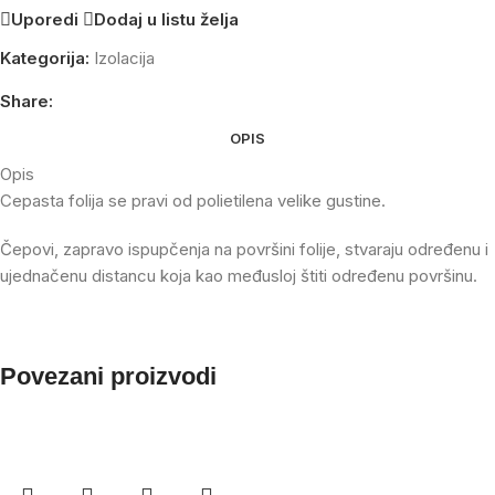
Uporedi
Dodaj u listu želja
Kategorija:
Izolacija
Share:
OPIS
Opis
Cepasta folija se pravi od polietilena velike gustine.
Čepovi, zapravo ispupčenja na površini folije, stvaraju određenu i
ujednačenu distancu koja kao međusloj štiti određenu površinu.
Povezani proizvodi