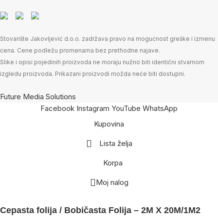
Stovarište Jakovljević d.o.o. zadržava pravo na mogućnost greške i izmenu
cena. Cene podležu promenama bez prethodne najave.
Slike i opisi pojedinih proizvoda ne moraju nužno biti identični stvarnom
izgledu proizvoda. Prikazani proizvodi možda neće biti dostupni.
Future Media Solutions
Facebook
Instagram
YouTube
WhatsApp
Kupovina
Lista želja
Korpa
Moj nalog
Cepasta folija / Bobičasta Folija – 2M X 20M/1M2