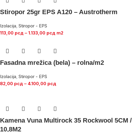
Stiropor 25gr EPS A120 – Austrotherm
Izolacija
,
Stiropor - EPS
113,00
рсд
–
1.133,00
рсд
m2
Fasadna mrežica (bela) – rolna/m2
Izolacija
,
Stiropor - EPS
82,00
рсд
–
4.100,00
рсд
Kamena Vuna Multirock 35 Rockwool 5CM /
10,8M2