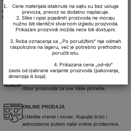
Cene materijala istaknute na sajtu su bez usluge
Kreč
,
Gašeni
Kreč
,
Gašeni
K
prevoza, prevoz se dodatno naplacuje.
1.150,00
рсд
komad
590,00
рсд
kom
4
2. Slike i opisi pojedinih proizvoda ne moraju
nužno biti identični stvarnom izgledu proizvoda.
Prikazani proizvodi možda neće biti dostupni.
3. Roba oznacenja sa ,,Po porud
ž
bini“ nije odmah
raspoloziva na lageru, već je potrebno prethodno
poručiti istu.
4. Prikazana cena „od–do“
zavisi od izabrane varijante proizvoda (pakovanje,
ŠIROK ASORTIMAN
dimenzija ili boja).
Na jednom mestu možete da pronađete širok
izbor proizvoda za sve Vaše potrebe.
ONLINE PRODAJA
Uštedite vreme i novac. Kupujte brzo i
jednostavno putem naše online prodavnice.