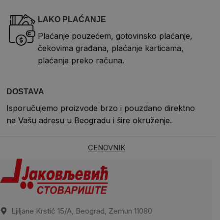
LAKO PLAĆANJE
Plaćanje pouzećem, gotovinsko plaćanje,
čekovima građana, plaćanje karticama,
plaćanje preko računa.
DOSTAVA
Isporučujemo proizvode brzo i pouzdano direktno
na Vašu adresu u Beogradu i šire okruženje.
CENOVNIK
Ljiljane Krstić 15/A, Beograd, Zemun 11080