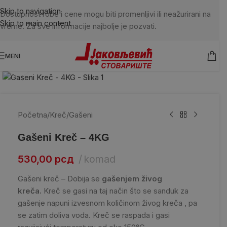
Skip to navigation
Dostupnost robe i cene mogu biti promenljivi ili neažurirani na
Skip to main content
vreme. Za sve informacije najbolje je pozvati.
MENI
Kliknite da uvećate
Početna
/
Kreč
/
Gašeni
Gašeni Kreč – 4KG
530,00
рсд
komad
Gašeni kreč – Dobija se
gašenjem živog
kreča.
Kreč se gasi na taj način što se sanduk za
gašenje napuni izvesnom količinom živog kreča , pa
se zatim doliva voda. Kreč se raspada i gasi