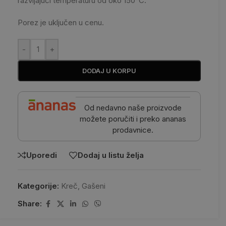
razvijajući temperaturu od oko 150°C.
Porez je uključen u cenu.
-
+
DODAJ U KORPU
Od nedavno naše proizvode
možete poručiti i preko ananas
prodavnice.
Uporedi
Dodaj u listu želja
Kategorije:
Kreč
,
Gašeni
Share: