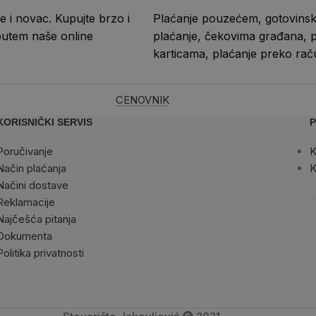
e i novac. Kupujte brzo i
Plaćanje pouzećem, gotovins
putem naše online
plaćanje, čekovima građana, p
karticama, plaćanje preko rač
CENOVNIK
KORISNIČKI SERVIS
P
Poručivanje
K
Način plaćanja
K
Načini dostave
Reklamacije
Najčešća pitanja
Dokumenta
Politika privatnosti