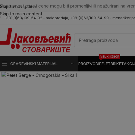
Dostupnost robe i cene mogu biti promenljivi ili neažurirani na vre
Skip to navigation
Skip to main content
+381(0)63/109-54-92 - maloprodaja
,
+381(0)63/109-54-99 - menadžer p
VELIKI IZBOR
GRAĐEVINSKI MATERIJAL
PROIZVODI
PELET
BRIKET
AKCI
Kliknite da uvećate