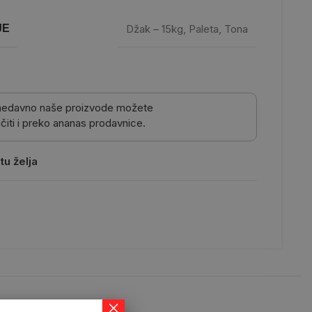
JE
Džak – 15kg
,
Paleta
,
Tona
nedavno naše proizvode možete
čiti i preko ananas prodavnice.
tu želja
×