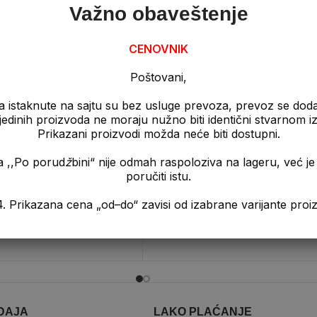
Važno obaveštenje
Bea instituta iz Austrije koja je krovna institucija za sertifikovanj
CENOVNIK
Poštovani,
a istaknute na sajtu su bez usluge prevoza, prevoz se dod
pojedinih proizvoda ne moraju nužno biti identični stvarnom 
Prikazani proizvodi možda neće biti dostupni.
a ,,Po porud
ž
bini“ nije odmah raspoloziva na lageru, već 
poručiti istu.
ova Varoš
Hot
Pelet Miraja A1 – Kraljevo
a „od–do“ zavisi od izabrane varijante proizvo
Pelet
DAJA
LAKO PLAĆANJE