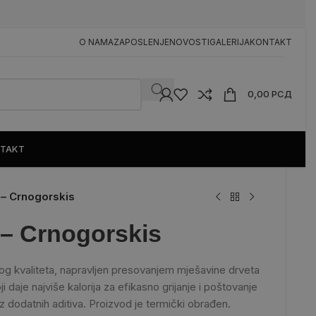
n
O NAMA
ZAPOSLENJE
NOVOSTI
GALERIJA
KONTAKT
0,00
РСД
TAKT
 – Crnogorskis
 – Crnogorskis
og kvaliteta, napravljen presovanjem mješavine drveta
ji daje najviše kalorija za efikasno grijanje i poštovanje
z dodatnih aditiva. Proizvod je termički obrađen.