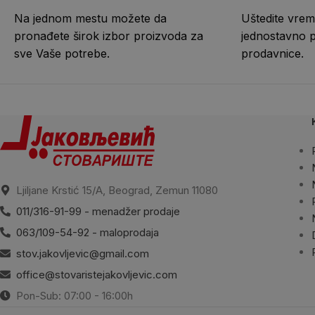
Na jednom mestu možete da
Uštedite vrem
pronađete širok izbor proizvoda za
jednostavno 
sve Vaše potrebe.
prodavnice.
Ljiljane Krstić 15/A, Beograd, Zemun 11080
011/316-91-99 - menadžer prodaje
063/109-54-92 - maloprodaja
stov.jakovljevic@gmail.com
office@stovaristejakovljevic.com
Pon-Sub: 07:00 - 16:00h