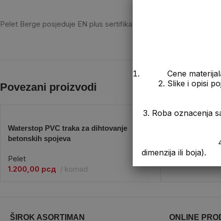
Pelet Berge posjeduje EN plus sertifikat o kvalitetu peleta izdat od 
Cene materijal
2. Slike i opisi 
Povezani proizvodi
3. Roba oznacenja s
Waterstop PVC traka za dihtovanje
Pelet Ideal – N
betonskih spojeva
4. Prikazana cen
Pelet
dimenzija ili boja).
Pelet
1.200,00
рсд
komad
ŠIROK ASORTIMAN
ONLINE PRO