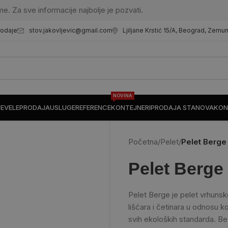
me. Za sve informacije najbolje je pozvati.
stov.jakovljevic@gmail.com
Ljiljane Krstić 15/A, Beograd, Zemu
rodaje
NOVINA
JE
VELEPRODAJA
USLUGE
REFERENCE
KONTEJNERI
PRODAJA STANOVA
KON
Početna
/
Pelet
/
Pelet Berge
Pelet Berge
Pelet Berge je pelet vrhunsk
lišćara i četinara u odnosu ko
svih ekoloških standarda. Be