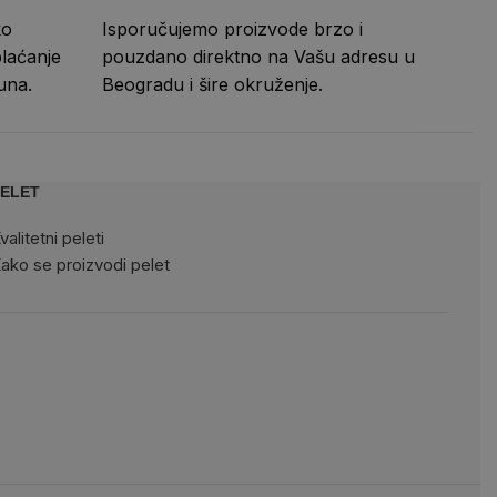
ko
Isporučujemo proizvode brzo i
laćanje
pouzdano direktno na Vašu adresu u
una.
Beogradu i šire okruženje.
ELET
valitetni peleti
ako se proizvodi pelet