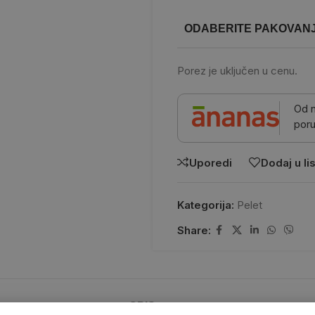
ODABERITE PAKOVAN
Porez je uključen u cenu.
Od 
poru
Uporedi
Dodaj u lis
Kategorija:
Pelet
Share:
OPIS