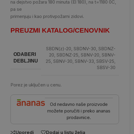
na dejstvo požara 180 minuta (El 180), na t=1180 0C,
pa se
primenjuju i kao protivpožarni zidovi.
PREUZMI KATALOG/CENOVNIK
SBDN(z)-20
,
SBDNV-30
,
SBDNZ-
ODABERI
20
,
SBDNZ-25
,
SBNV-20
,
SBNV-
25
,
SBNV-30
,
SBNV-33
,
SBSV-25
,
DEBLJINU
SBSV-30
Porez je uključen u cenu.
Od nedavno naše proizvode
možete poručiti i preko ananas
prodavnice.
Uporedi
Dodaj u listu želja