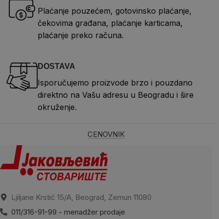
Plaćanje pouzećem, gotovinsko plaćanje,
čekovima građana, plaćanje karticama,
plaćanje preko računa.
DOSTAVA
Isporučujemo proizvode brzo i pouzdano
direktno na Vašu adresu u Beogradu i šire
okruženje.
CENOVNIK
Ljiljane Krstić 15/A, Beograd, Zemun 11080
011/316-91-99 - menadžer prodaje