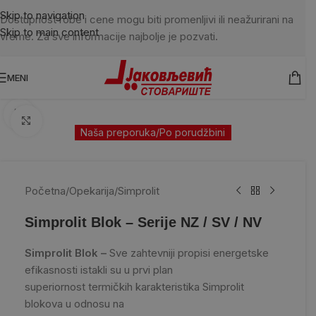
Skip to navigation
Dostupnost robe i cene mogu biti promenljivi ili neažurirani na
Skip to main content
vreme. Za sve informacije najbolje je pozvati.
MENI
Kliknite da uvećate
Naša preporuka/Po porudžbini
Početna
/
Opekarija
/
Simprolit
Simprolit Blok – Serije NZ / SV / NV
Simprolit Blok –
Sve zahtevniji propisi energetske
efikasnosti istakli su u prvi plan
superiornost termičkih karakteristika Simprolit
blokova u odnosu na