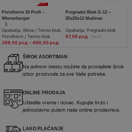
Po porudžbini
Porotherm 30 Profi –
Pregradni Blok G-12 –
K
Wienerberger
25x20x12 Mašinac
5
Opekarija
,
Klima / Termo blok
,
Opekarija
,
Pregradni blok
O
Porotherm / Termo blok
67,00
рсд
kom
K
268,00
рсд
–
499,00
рсд
1
ŠIROK ASORTIMAN
Na jednom mestu možete da pronađete širok
izbor proizvoda za sve Vaše potrebe.
ONLINE PRODAJA
Uštedite vreme i novac. Kupujte brzo i
jednostavno putem naše online prodavnice.
LAKO PLAĆANJE