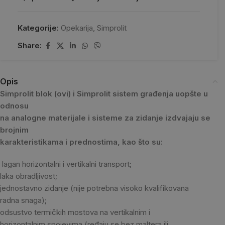
Kategorije:
Opekarija
,
Simprolit
Share:
Opis
Simprolit blok (ovi) i Simprolit sistem građenja uopšte u
odnosu
na analogne materijale i sisteme za zidanje izdvajaju se
brojnim
karakteristikama i prednostima, kao što su:
lagan horizontalni i vertikalni transport;
laka obradljivost;
jednostavno zidanje (nije potrebna visoko kvalifikovana
radna snaga);
odsustvo termičkih mostova na vertikalnim i
horizontalnim spojevima (ređaju se bez maltera ili