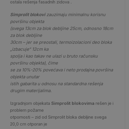
ostala rešenja fasadnih zidova .
Simprolit blokovi
zauzimaju minimalnu korisnu
površinu objekta
(svega 13cm za blok debljine 25cm, odnosno 18cm
za blok debljine
30cm – jer se preostali, termoizolacioni deo bloka
„izbacuje“ 12cm ka
spolja i kao takav ne ulazi u bruto računsku
površinu objekta), čime
se za 10%-20% povećava i neto prodajna površina
objekta unutar
istih gabarita u odnosu na standardna rešenja
drugim materijalima.
Izgradnjom objekata
Simprolit blokovima
rešen je i
problem požarne
otpornosti – zid od Simprolit bloka debljine svega
20,0 cm otporan je