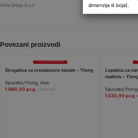
Xella Srbija d.o.o
dimenzija ili boja).
Povezani proizvodi
Po porudžbini
P
Strugalica za instalacione kanale – Ytong
Lopatica za na
maltera – Yton
Siporeks/Ytong
,
Alati
1.980,00
рсд
komad
Siporeks/Ytong
1.530,00
рсд