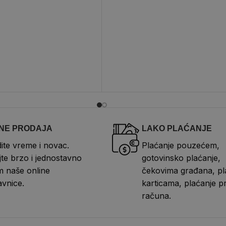
NE PRODAJA
LAKO PLAĆANJE
ite vreme i novac.
Plaćanje pouzećem,
te brzo i jednostavno
gotovinsko plaćanje,
 naše online
čekovima građana, pl
vnice.
karticama, plaćanje p
računa.