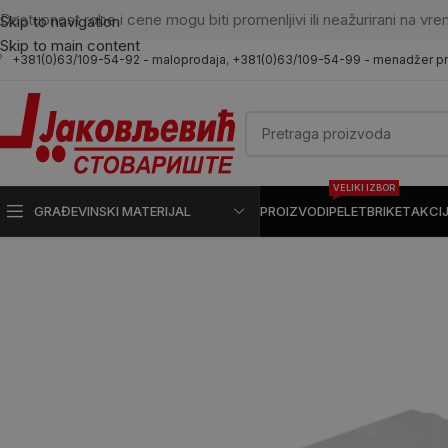
Dostupnost robe i cene mogu biti promenljivi ili neažurirani na vre
Skip to navigation
Skip to main content
+381(0)63/109-54-92 - maloprodaja
,
+381(0)63/109-54-99 - menadžer p
VELIKI IZBOR
GRAĐEVINSKI MATERIJAL
PROIZVODI
PELET
BRIKET
AKCI