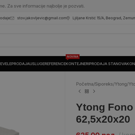
me. Za sve informacije najbolje je pozvati.
stov.jakovljevic@gmail.com
Ljiljane Krstić 15/A, Beograd, Zemu
rodaje
NOVINA
JE
VELEPRODAJA
USLUGE
REFERENCE
KONTEJNERI
PRODAJA STANOVA
KON
Početna
/
Siporeks/Ytong
/
Yto
Ytong Fono
62,5x20x20