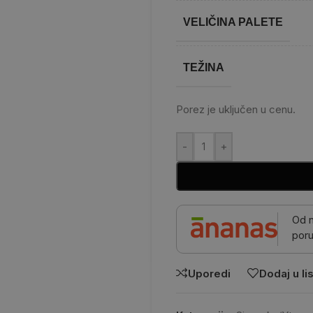
VELIČINA PALETE
TEŽINA
Porez je uključen u cenu.
-
+
Od 
poru
Uporedi
Dodaj u lis