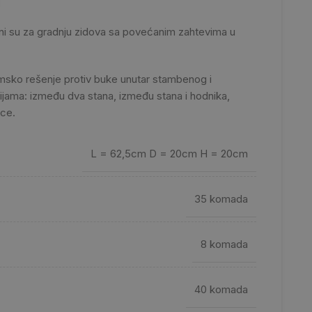
m
i su za gradnju zidova sa povećanim zahtevima u
msko rešenje protiv buke unutar stambenog i
ijama: između dva stana, između stana i hodnika,
ice.
L = 62,5cm D = 20cm H = 20cm
35 komada
8 komada
40 komada