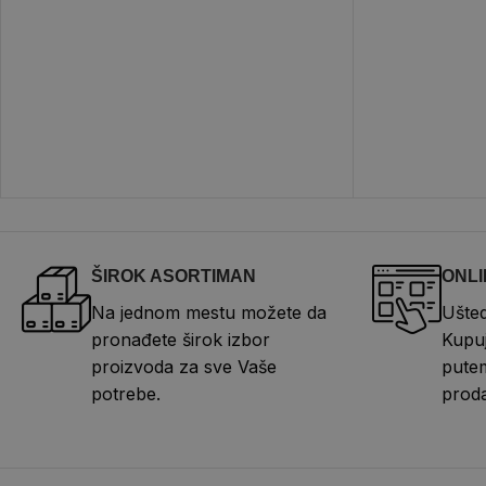
ŠIROK ASORTIMAN
ONLI
Na jednom mestu možete da
Ušted
pronađete širok izbor
Kupuj
proizvoda za sve Vaše
putem
potrebe.
proda