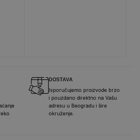
DOSTAVA
Isporučujemo proizvode brzo
i pouzdano direktno na Vašu
aćanje
adresu u Beogradu i šire
reko
okruženje.