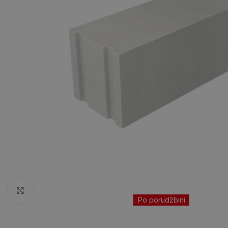
Kliknite da uvećate
Po porudžbini