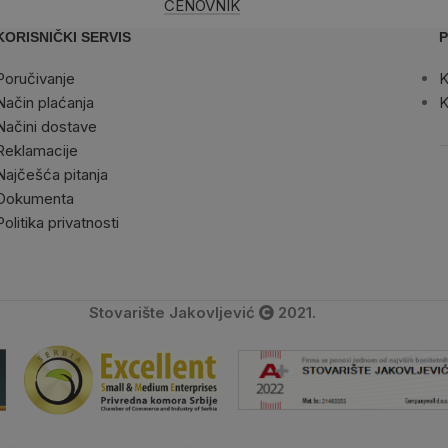
CENOVNIK
KORISNIČKI SERVIS
P
Poručivanje
K
Način plaćanja
K
Načini dostave
Reklamacije
Najčešća pitanja
Dokumenta
Politika privatnosti
Stovarište Jakovljević
2021.