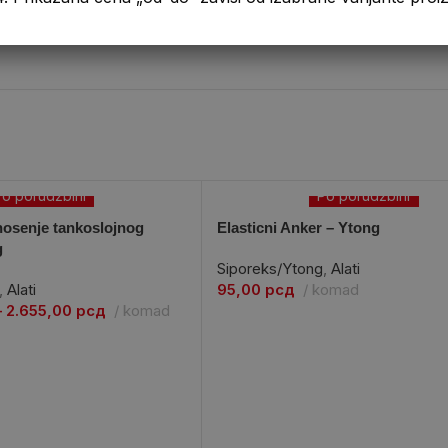
o porudžbini
Po porudžbini
nosenje tankoslojnog
Elasticni Anker – Ytong
g
Siporeks/Ytong
,
Alati
,
Alati
95,00
рсд
komad
–
2.655,00
рсд
komad