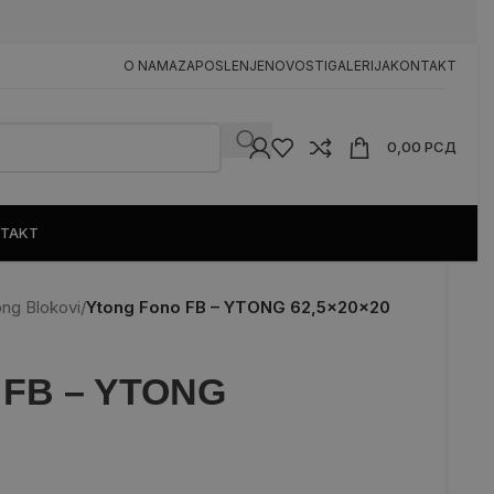
n
O NAMA
ZAPOSLENJE
NOVOSTI
GALERIJA
KONTAKT
0,00
РСД
TAKT
ng Blokovi
/
Ytong Fono FB – YTONG 62,5x20x20
 FB – YTONG