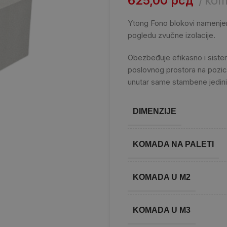
625,00
рсд
ko
Ytong Fono blokovi namenjen
pogledu zvučne izolacije.
Obezbeđuje efikasno i siste
poslovnog prostora na pozic
unutar same stambene jedin
DIMENZIJE
KOMADA NA PALETI
KOMADA U M2
KOMADA U M3