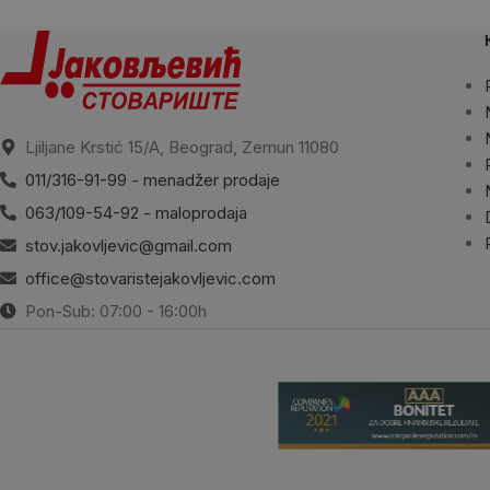
Ljiljane Krstić 15/A, Beograd, Zemun 11080
011/316-91-99 - menadžer prodaje
063/109-54-92 - maloprodaja
stov.jakovljevic@gmail.com
office@stovaristejakovljevic.com
Pon-Sub: 07:00 - 16:00h