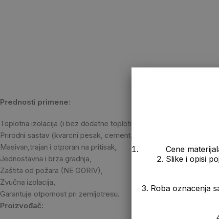
Prednosti primene:
Toplotna izolacija (i bez dodatne toplotne izolacije Vaša je kuća o
Prirodni sastav (kvarcni pesak, cement, kreč i gips),
Masivan,trajan i otporan na pritisak,
Cene materijal
Jednostavna i brza gradnja,
2. Slike i opisi 
Zaštita od požara (NE GORIV),
Zvučna izolacija,
3. Roba oznacenja s
Garantuje otpornost pri zemljotresu.
Proizvođač:
4. Prikazana cen