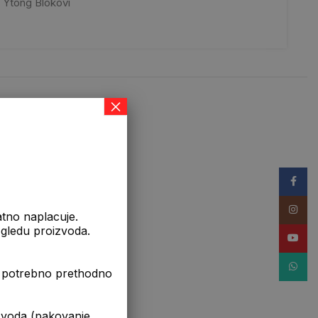
Ytong Blokovi
×
Facebo
Instag
atno naplacuje.
izgledu proizvoda.
YouTub
WhatsA
je potrebno prethodno
da (pakovanje,