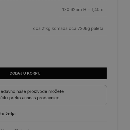
1×0,625m H = 1,40m
cca 21kg komada cca 720kg paleta
DODAJ U KORPU
nedavno naše proizvode možete
čiti i preko ananas prodavnice.
tu želja