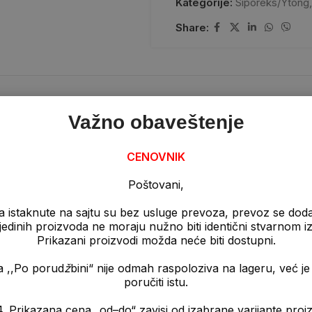
Kategorije:
Siporeks/Ytong
,
Share:
OPIS
Važno obaveštenje
CENOVNIK
ptimalno izolovana),
Poštovani,
a istaknute na sajtu su bez usluge prevoza, prevoz se dod
pojedinih proizvoda ne moraju nužno biti identični stvarnom 
Prikazani proizvodi možda neće biti dostupni.
a ,,Po porud
ž
bini“ nije odmah raspoloziva na lageru, već 
poručiti istu.
a „od–do“ zavisi od izabrane varijante proizvo