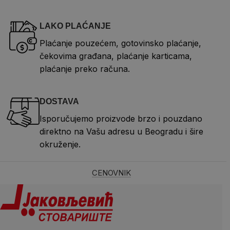
LAKO PLAĆANJE
Plaćanje pouzećem, gotovinsko plaćanje,
čekovima građana, plaćanje karticama,
plaćanje preko računa.
DOSTAVA
Isporučujemo proizvode brzo i pouzdano
direktno na Vašu adresu u Beogradu i šire
okruženje.
CENOVNIK