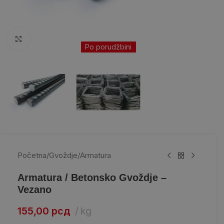
Kliknite da uvećate
Po porudžbini
Početna
/
Gvoždje
/
Armatura
Armatura / Betonsko Gvoždje –
Vezano
155,00
рсд
kg