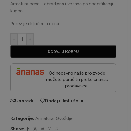
Armatura cena – obradjena i vezana po specifikaciji
kupca.
Porez je uključen u cenu.
-
+
DODAJ U KORPU
Od nedavno naše proizvode
možete poručiti i preko ananas
prodavnice.
Uporedi
Dodaj u listu želja
Kategorije:
Armatura
,
Gvoždje
Share: