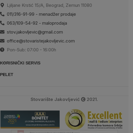
Ljiljane Krstić 15/A, Beograd, Zemun 11080
011/316-91-99 - menadžer prodaje
063/109-54-92 - maloprodaja
stov.jakovljevic@gmail.com
office@stovaristejakovljevic.com
Pon-Sub: 07:00 - 16:00h
KORISNIČKI SERVIS
PELET
Stovarište Jakovljević
2021.