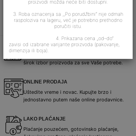
proizvodi možda neće biti dostupni.
3. Roba oznacenja sa ,,Po porud
ž
bini“ nije odmah
raspoloziva na lageru, već je potrebno prethodno
poručiti istu.
4. Prikazana cena „od–do“
zavisi od izabrane varijante proizvoda (pakovanje,
ŠIROK ASORTIMAN
dimenzija ili boja).
Na jednom mestu možete da pronađete
širok izbor proizvoda za sve Vaše potrebe.
ONLINE PRODAJA
Uštedite vreme i novac. Kupujte brzo i
jednostavno putem naše online prodavnice.
LAKO PLAĆANJE
Plaćanje pouzećem, gotovinsko plaćanje,