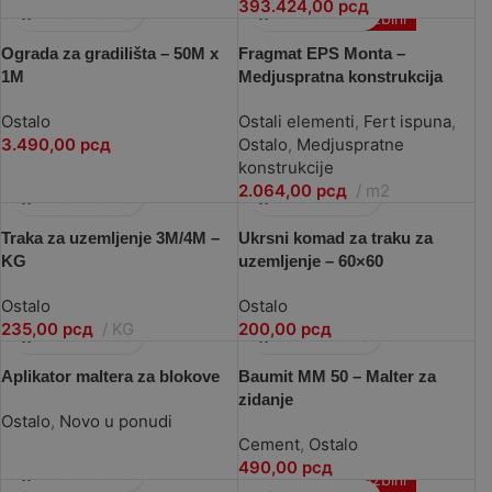
393.424,00
рсд
Po porudžbini
Ograda za gradilišta – 50M x
Fragmat EPS Monta –
1M
Medjuspratna konstrukcija
Ostalo
Ostali elementi
,
Fert ispuna
,
3.490,00
рсд
Ostalo
,
Medjuspratne
konstrukcije
2.064,00
рсд
m2
Traka za uzemljenje 3M/4M –
Ukrsni komad za traku za
KG
uzemljenje – 60×60
Ostalo
Ostalo
235,00
рсд
KG
200,00
рсд
Aplikator maltera za blokove
Baumit MM 50 – Malter za
zidanje
Ostalo
,
Novo u ponudi
Cement
,
Ostalo
490,00
рсд
Po porudžbini