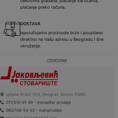
čekovima građana, plaćanje karticama,
plaćanje preko računa.
DOSTAVA
Isporučujemo proizvode brzo i pouzdano
direktno na Vašu adresu u Beogradu i šire
okruženje.
CENOVNIK
Ljiljane Krstić 15/A, Beograd, Zemun 11080
011/316-91-99 - menadžer prodaje
063/109-54-92 - maloprodaja