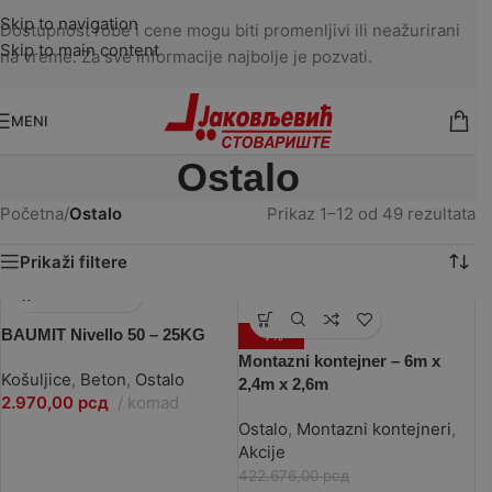
Skip to navigation
Dostupnost robe i cene mogu biti promenljivi ili neažurirani
Skip to main content
na vreme. Za sve informacije najbolje je pozvati.
MENI
Ostalo
Početna
/
Ostalo
Prikaz 1–12 od 49 rezultata
Prikaži filtere
BAUMIT Nivello 50 – 25KG
-7%
Montazni kontejner – 6m x
Košuljice
,
Beton
,
Ostalo
2,4m x 2,6m
2.970,00
рсд
komad
Ostalo
,
Montazni kontejneri
,
Akcije
422.676,00
рсд