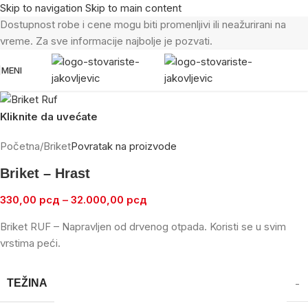
Skip to navigation
Skip to main content
Dostupnost robe i cene mogu biti promenljivi ili neažurirani na
vreme. Za sve informacije najbolje je pozvati.
MENI
Kliknite da uvećate
Početna
/
Briket
Povratak na proizvode
Briket – Hrast
330,00
рсд
–
32.000,00
рсд
Briket RUF – Napravljen od drvenog otpada. Koristi se u svim
vrstima peći.
TEŽINA
-