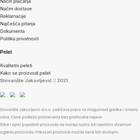
Način plaćanja
Načini dostave
Reklamacije
Najčešća pitanja
Dokumenta
Politika privatnosti
Pelet
Kvalitetni peleti
Kako se proizvodi pelet
Stovarište Jakovljević
2021.
Stovarište Jakovljević d.o.o. zadržava pravo na mogućnost greške i izmenu
cena. Cene podležu promenama bez prethodne najave.
Slike i opisi pojedinih proizvoda ne moraju nužno biti identični stvarnom
izgledu proizvoda. Prikazani proizvodi možda neće biti dostupni.