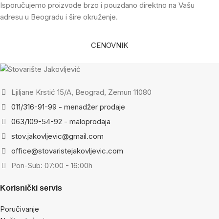
Isporučujemo proizvode brzo i pouzdano direktno na Vašu
adresu u Beogradu i šire okruženje.
CENOVNIK
Ljiljane Krstić 15/A, Beograd, Zemun 11080
011/316-91-99 - menadžer prodaje
063/109-54-92 - maloprodaja
stov.jakovljevic@gmail.com
office@stovaristejakovljevic.com
Pon-Sub: 07:00 - 16:00h
Korisnički servis
Poručivanje