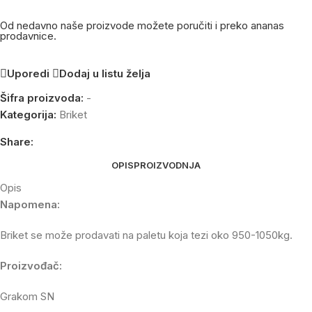
Od nedavno naše proizvode možete poručiti i preko ananas
prodavnice.
Uporedi
Dodaj u listu želja
Šifra proizvoda:
-
Kategorija:
Briket
Share:
OPIS
PROIZVODNJA
Opis
Napomena:
Briket se može prodavati na paletu koja tezi oko 950-1050kg.
Proizvođač:
Grakom SN