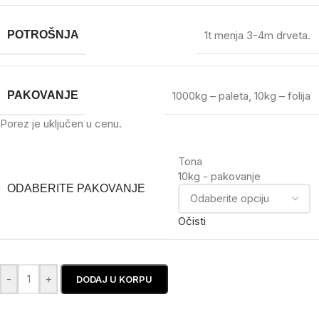
POTROŠNJA
1t menja 3-4m drveta.
PAKOVANJE
1000kg – paleta
,
10kg – folija
Porez je uključen u cenu.
Tona
10kg - pakovanje
ODABERITE PAKOVANJE
Očisti
-
+
DODAJ U KORPU