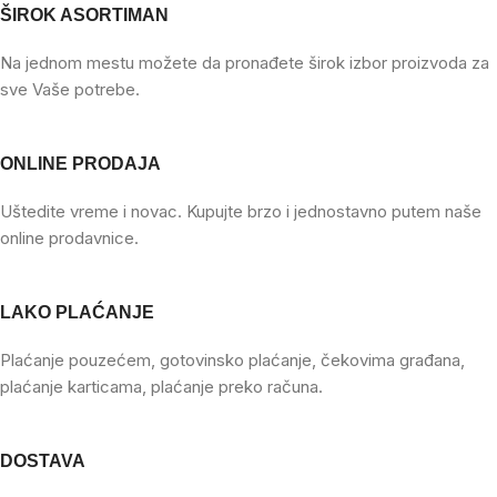
ŠIROK ASORTIMAN
Na jednom mestu možete da pronađete širok izbor proizvoda za
sve Vaše potrebe.
ONLINE PRODAJA
Uštedite vreme i novac. Kupujte brzo i jednostavno putem naše
online prodavnice.
LAKO PLAĆANJE
Plaćanje pouzećem, gotovinsko plaćanje, čekovima građana,
plaćanje karticama, plaćanje preko računa.
DOSTAVA