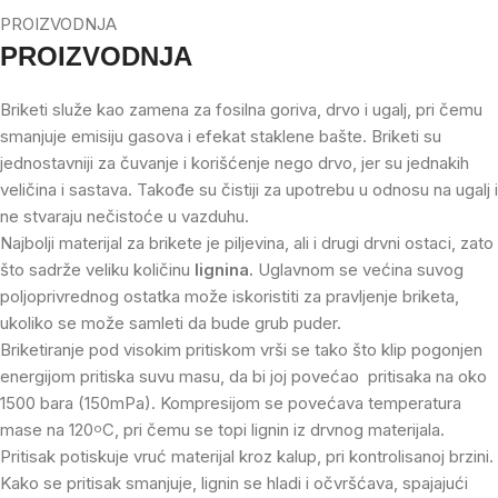
PROIZVODNJA
PROIZVODNJA
Briketi služe kao zamena za fosilna goriva, drvo i ugalj, pri čemu
smanjuje emisiju gasova i efekat staklene bašte. Briketi su
jednostavniji za čuvanje i korišćenje nego drvo, jer su jednakih
veličina i sastava. Takođe su čistiji za upotrebu u odnosu na ugalj i
ne stvaraju nečistoće u vazduhu.
Najbolji materijal za brikete je piljevina, ali i drugi drvni ostaci, zato
što sadrže veliku količinu
lignina.
Uglavnom se većina suvog
poljoprivrednog ostatka može iskoristiti za pravljenje briketa,
ukoliko se može samleti da bude grub puder.
Briketiranje pod visokim pritiskom vrši se tako što klip pogonjen
energijom pritiska suvu masu, da bi joj povećao pritisaka na oko
1500 bara (150mPa). Kompresijom se povećava temperatura
mase na 120
C, pri čemu se topi lignin iz drvnog materijala.
o
Pritisak potiskuje vruć materijal kroz kalup, pri kontrolisanoj brzini.
Kako se pritisak smanjuje, lignin se hladi i očvršćava, spajajući