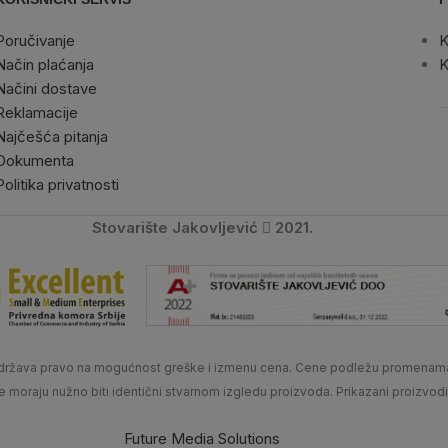
Poručivanje
K
Način plaćanja
K
Načini dostave
Reklamacije
Najčešća pitanja
Dokumenta
Politika privatnosti
Stovarište Jakovljević
2021.
 zadržava pravo na mogućnost greške i izmenu cena. Cene podležu promenam
ne moraju nužno biti identični stvarnom izgledu proizvoda. Prikazani proizvod
Future Media Solutions