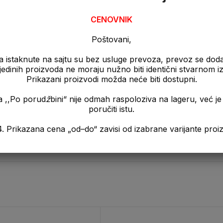
CENOVNIK
OPIS
Poštovani,
a istaknute na sajtu su bez usluge prevoza, prevoz se dod
pojedinih proizvoda ne moraju nužno biti identični stvarnom 
Prikazani proizvodi možda neće biti dostupni.
a ,,Po porud
ž
bini“ nije odmah raspoloziva na lageru, već 
poručiti istu.
a „od–do“ zavisi od izabrane varijante proizvo