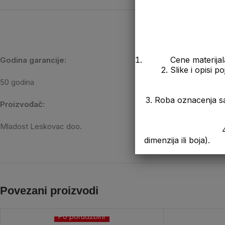
Cene materijal
Godina garancije:
2. Slike i opisi 
50 godina
3. Roba oznacenja s
Proizvođač:
Mladost Leskovac doo.
4. Prikazana cen
dimenzija ili boja).
Povezani proizvodi
Po porudžbini