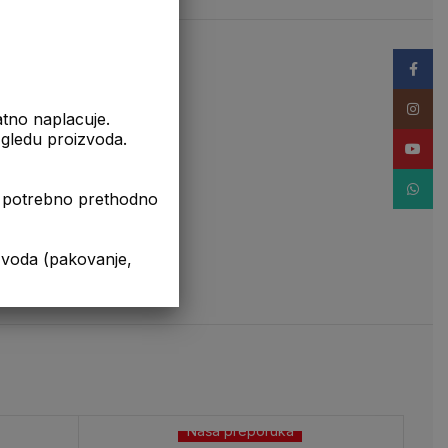
Facebo
Instag
atno naplacuje.
izgledu proizvoda.
YouTub
WhatsA
je potrebno prethodno
da (pakovanje,
Naša preporuka