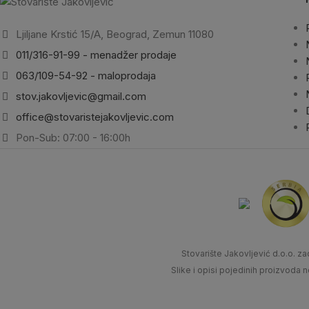
Ljiljane Krstić 15/A, Beograd, Zemun 11080
011/316-91-99 - menadžer prodaje
063/109-54-92 - maloprodaja
stov.jakovljevic@gmail.com
office@stovaristejakovljevic.com
Pon-Sub: 07:00 - 16:00h
Stovarište Jakovljević d.o.o.
Slike i opisi pojedinih proizvoda 