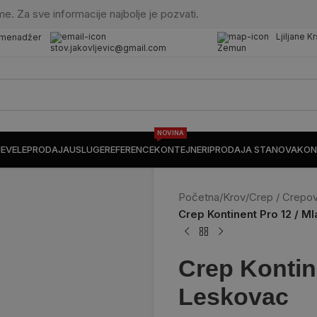
me. Za sve informacije najbolje je pozvati.
Ljiljane K
 menadžer
stov.jakovljevic@gmail.com
Zemun
NOVINA
JE
VELEPRODAJA
USLUGE
REFERENCE
KONTEJNERI
PRODAJA STANOVA
KON
Početna
/
Krov
/
Crep / Crepov
Crep Kontinent Pro 12 / M
Crep Kontin
Leskovac