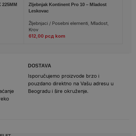
 X 225MM
Zljebnjak Kontinent Pro 10 – Mladost
Žlje
Leskovac
Les
Žljebnjaci / Posebni elementi
,
Mladost
,
Žlje
Krov
Kro
612,00
рсд
kom
335
DOSTAVA
Isporučujemo proizvode brzo i
pouzdano direktno na Vašu adresu u
aćanje
Beogradu i šire okruženje.
reko
ELET