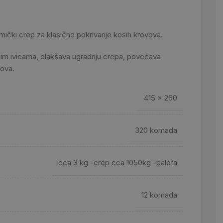
mički crep za klasično pokrivanje kosih krovova.
im ivicama, olakšava ugradnju crepa, povećava
rova.
415 x 260
320 komada
cca 3 kg -crep cca 1050kg -paleta
12 komada