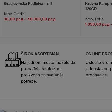
Gradjevinska Podletva – m3
Krovna Paropro
120GR
Krov
,
Gradja
36,00
рсд
–
48.000,00
рсд
Krov
,
Folija
1.050,00
рсд
ŠIROK ASORTIMAN
ONLINE PRO
Na jednom mestu možete da
Uštedite vrem
pronađete širok izbor
jednostavno 
proizvoda za sve Vaše
prodavnice.
potrebe.