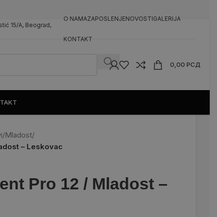
O NAMA
ZAPOSLENJE
NOVOSTI
GALERIJA
rstić 15/A, Beograd,
KONTAKT
0,00
РСД
TAKT
i
/
Mladost
/
ladost – Leskovac
ent Pro 12 / Mladost –