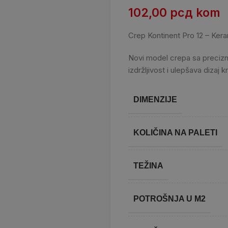
102,00
рсд
kom
Crep Kontinent Pro 12 – Kera
Novi model crepa sa precizn
izdržljivost i ulepšava dizaj k
DIMENZIJE
KOLIČINA NA PALETI
TEŽINA
POTROŠNJA U M2