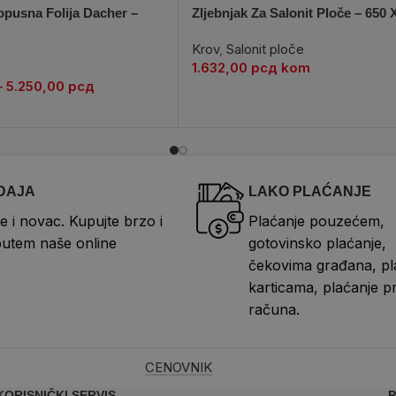
pusna Folija Dacher –
Zljebnjak Za Salonit Ploče – 650
Krov
,
Salonit ploče
1.632,00
рсд
kom
–
5.250,00
рсд
DAJA
LAKO PLAĆANJE
e i novac. Kupujte brzo i
Plaćanje pouzećem,
putem naše online
gotovinsko plaćanje,
čekovima građana, pl
karticama, plaćanje p
računa.
CENOVNIK
KORISNIČKI SERVIS
P