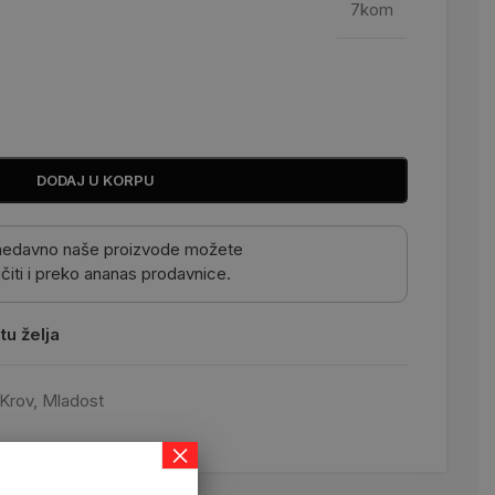
7kom
DODAJ U KORPU
nedavno naše proizvode možete
čiti i preko ananas prodavnice.
tu želja
Krov
,
Mladost
×