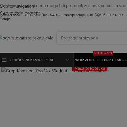
Dostupnost robe i cene mogu biti promenljivi ili neažurirani na vre
Skip to navigation
Skip to main content
+381(0)63/109-54-92 - maloprodaja
,
+381(0)63/109-54-99 -
rodaje
VELIKI IZBOR
GRAĐEVINSKI MATERIJAL
PROIZVODI
PELET
BRIKET
AKCI
Kliknite da uvećate
Naša preporuka