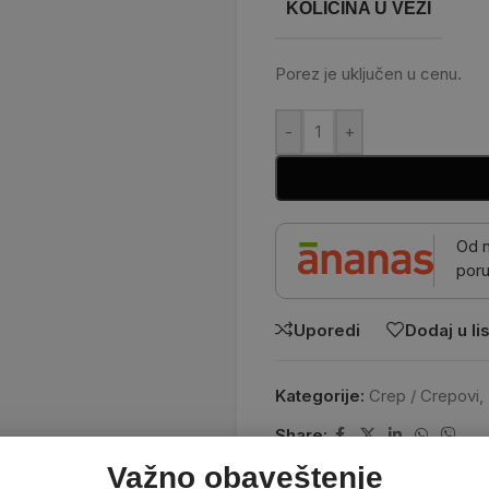
KOLIČINA U VEZI
Porez je uključen u cenu.
-
+
Od 
poru
Uporedi
Dodaj u lis
Kategorije:
Crep / Crepovi
,
Share:
Važno obaveštenje