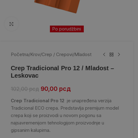
Kliknite da uvećate
Po porudžbini
Početna
/
Krov
/
Crep / Crepovi
/
Mladost
Crep Tradicional Pro 12 / Mladost –
Leskovac
90,00
рсд
102,00
рсд
Crep Tradicional Pro 12
je unapređena verzija
Tradicional ECO crepa. Predstavlja premijum model
crepa koji se proizvodi u novom pogonu sa
najsavremenijom tehnologijom proizvodnje u
gipsanim kalupima.