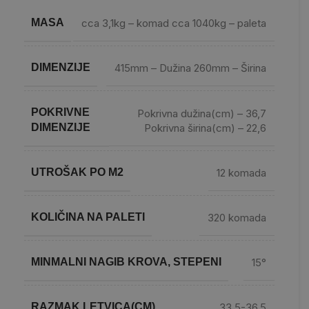
MASA
cca 3,1kg – komad cca 1040kg – paleta
DIMENZIJE
415mm – Dužina 260mm – Širina
POKRIVNE
Pokrivna dužina(cm) – 36,7
Pokrivna širina(cm) – 22,6
DIMENZIJE
UTROŠAK PO M2
12 komada
KOLIČINA NA PALETI
320 komada
MINMALNI NAGIB KROVA, STEPENI
15°
RAZMAK LETVICA(CM)
33.5-36,5