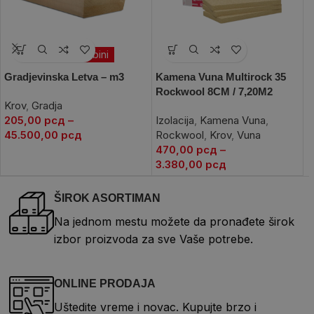
Po porudžbini
Gradjevinska Letva – m3
Kamena Vuna Multirock 35
K
Rockwool 8CM / 7,20M2
D
Krov
,
Gradja
205,00
рсд
–
Izolacija
,
Kamena Vuna
,
K
45.500,00
рсд
Rockwool
,
Krov
,
Vuna
1
470,00
рсд
–
5
3.380,00
рсд
ŠIROK ASORTIMAN
Na jednom mestu možete da pronađete širok
izbor proizvoda za sve Vaše potrebe.
ONLINE PRODAJA
Uštedite vreme i novac. Kupujte brzo i