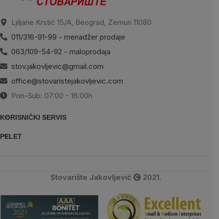
Ljiljane Krstić 15/A, Beograd, Zemun 11080
011/316-91-99 - menadžer prodaje
063/109-54-92 - maloprodaja
stov.jakovljevic@gmail.com
office@stovaristejakovljevic.com
Pon-Sub: 07:00 - 16:00h
KORISNIČKI SERVIS
PELET
Stovarište Jakovljević
2021.