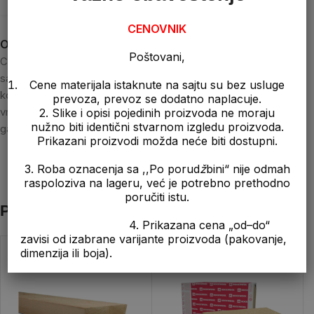
CENOVNIK
Opis
Poštovani,
Crep Tradicional Pro 12 – Crep je estetski tradicionalnog oblika,
sa dvostrukim žlebovima i duplim kanalima na gornjoj površini
Cene materijala istaknute na sajtu su bez usluge
kojidaje visoku mehaničku otpornost i sigurnost protiv
prevoza, prevoz se dodatno naplacuje.
vremenskih nepogoda. Napravljen od visokokvalitetne gline sa
2. Slike i opisi pojedinih proizvoda ne moraju
nužno biti identični stvarnom izgledu proizvoda.
garancijom dugotrajnosti od 50 godina.
Prikazani proizvodi možda neće biti dostupni.
3. Roba oznacenja sa ,,Po porud
ž
bini“ nije odmah
raspoloziva na lageru, već je potrebno prethodno
poručiti istu.
Povezani proizvodi
4. Prikazana cena „od–do“
zavisi od izabrane varijante proizvoda (pakovanje,
dimenzija ili boja).