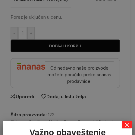
Porez je uključen u cenu.
-
+
DODAJ U KORPU
Od nedavno naše proizvode
možete poručiti i preko ananas
prodavnice.
Uporedi
Dodaj u listu želja
Šifra proizvoda:
123
Kategorije:
Krov
,
Akcije
,
Crep / Crepovi
,
Mladost
×
Važno obaveštenje
Share: