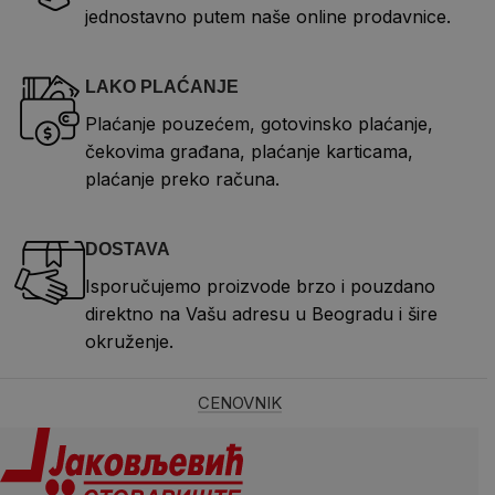
jednostavno putem naše online prodavnice.
LAKO PLAĆANJE
Plaćanje pouzećem, gotovinsko plaćanje,
čekovima građana, plaćanje karticama,
plaćanje preko računa.
DOSTAVA
Isporučujemo proizvode brzo i pouzdano
direktno na Vašu adresu u Beogradu i šire
okruženje.
CENOVNIK