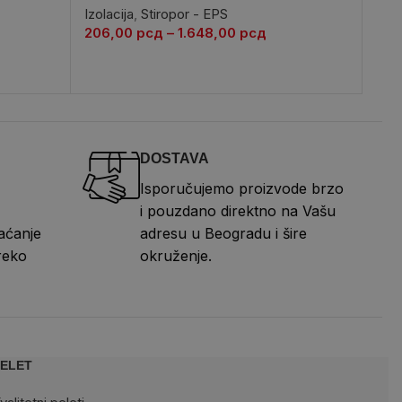
Izolacija
,
Stiropor - EPS
Izol
206,00
рсд
–
1.648,00
рсд
97,
DOSTAVA
Isporučujemo proizvode brzo
i pouzdano direktno na Vašu
aćanje
adresu u Beogradu i šire
reko
okruženje.
ELET