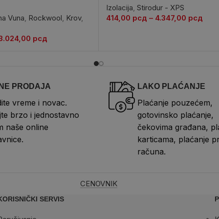
Izolacija
,
Stirodur - XPS
a Vuna
,
Rockwool
,
Krov
,
414,00
рсд
–
4.347,00
рсд
3.024,00
рсд
NE PRODAJA
LAKO PLAĆANJE
ite vreme i novac.
Plaćanje pouzećem,
te brzo i jednostavno
gotovinsko plaćanje,
 naše online
čekovima građana, pl
vnice.
karticama, plaćanje p
računa.
CENOVNIK
KORISNIČKI SERVIS
P