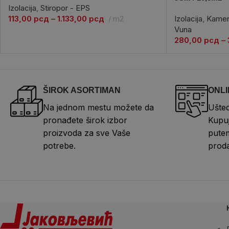
Izolacija
,
Stiropor - EPS
113,00
рсд
–
1.133,00
рсд
m2
Izolacija
,
Kamen
Vuna
280,00
рсд
–
ŠIROK ASORTIMAN
ONLI
Na jednom mestu možete da
Ušted
pronađete širok izbor
Kupuj
proizvoda za sve Vaše
putem
potrebe.
proda