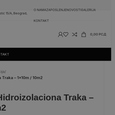
O NAMA
ZAPOSLENJE
NOVOSTI
GALERIJA
rstić 15/A, Beograd,
KONTAKT
0,00
РСД
TAKT
ija
/
a Traka – 1x10m / 10m2
idroizolaciona Traka –
m2