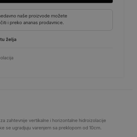
nedavno naše proizvode možete
čiti i preko ananas prodavnice.
tu želja
zolacija
za zahtevnije vertikalne i horizontalne hidroizolacije
Trake se ugradjuju varenjem sa preklopom od 10cm.