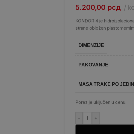
5.200,00
рсд
k
KONDOR 4 je hidroizolaciona 
strane obložen plastomernim
DIMENZIJE
PAKOVANJE
MASA TRAKE PO JEDIN
Porez je uključen u cenu.
-
+