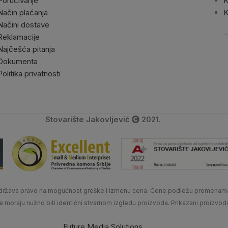
Poručivanje
K
Način plaćanja
K
Načini dostave
Reklamacije
Najčešća pitanja
Dokumenta
Politika privatnosti
Stovarište Jakovljević
2021.
 zadržava pravo na mogućnost greške i izmenu cena. Cene podležu promenam
ne moraju nužno biti identični stvarnom izgledu proizvoda. Prikazani proizvod
Future Media Solutions