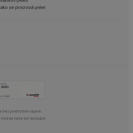
valitetni peleti
ako se proizvodi pelet
a bez prethodne najave.
i možda neće biti dostupni.