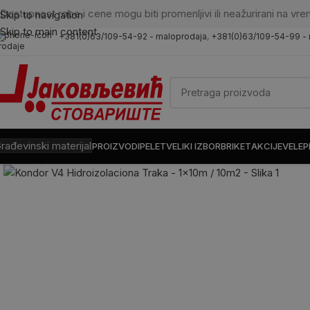
Dostupnost robe i cene mogu biti promenljivi ili neažurirani na vre
Skip to navigation
Skip to main content
+381(0)63/109-54-92 - maloprodaja
,
+381(0)63/109-54-99 -
rodaje
rađevinski materijal
PROIZVODI
PELET
VELIKI IZBOR
BRIKET
AKCIJE
VELE
Kliknite da uvećate