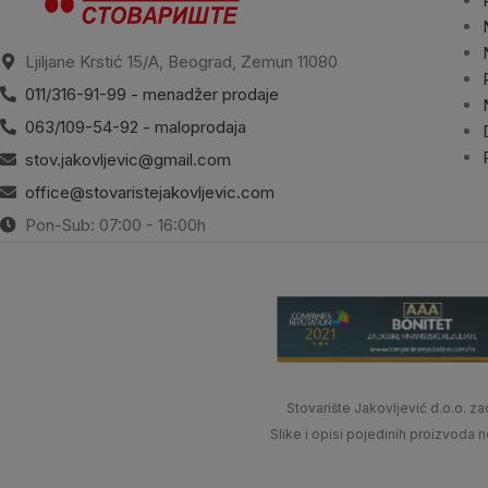
Ljiljane Krstić 15/A, Beograd, Zemun 11080
011/316-91-99 - menadžer prodaje
063/109-54-92 - maloprodaja
stov.jakovljevic@gmail.com
office@stovaristejakovljevic.com
Pon-Sub: 07:00 - 16:00h
Stovarište Jakovljević d.o.o.
Slike i opisi pojedinih proizvoda 