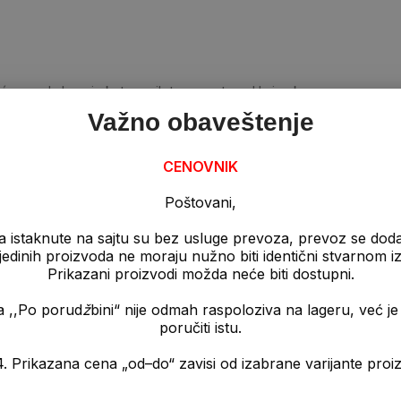
tićene od vlage i ekstremnih temperatura. U zimsko vreme preporučl
Važno obaveštenje
tpornost na starenje, UV zrečenje i visoke temperature.
CENOVNIK
Poštovani,
a istaknute na sajtu su bez usluge prevoza, prevoz se dod
pojedinih proizvoda ne moraju nužno biti identični stvarnom 
Prikazani proizvodi možda neće biti dostupni.
a ,,Po porud
ž
bini“ nije odmah raspoloziva na lageru, već 
poručiti istu.
im sistemima gde su povećani zahtevi postojanosti na viskokim i
a „od–do“ zavisi od izabrane varijante proizvo