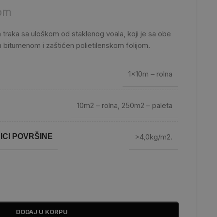
om
traka sa uloškom od staklenog voala, koji je sa obe
 bitumenom i zaštićen polietilenskom folijom.
1x10m – rolna
10m2 – rolna
,
250m2 – paleta
ICI POVRŠINE
>4,0kg/m2.
DODAJ U KORPU