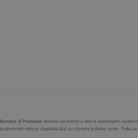
Kondor 4 Primena
: Kondor se koristi u dvo ili višeslojnim sistem
podzemnih delova objekata koji su izlozeni pritisku vode. Traka j