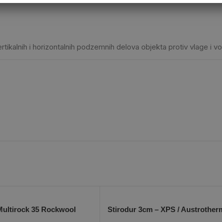
ertikalnih i horizontalnih podzemnih delova objekta protiv vlage i v
ultirock 35 Rockwool
Stirodur 3cm – XPS / Austrother