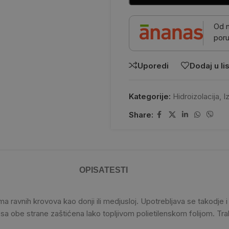
Od 
poru
Uporedi
Dodaj u lis
Kategorije:
Hidroizolacija
,
I
Share:
OPIS
ATESTI
ima ravnih krovova kao donji ili medjusloj. Upotrebljava se takodje i 
e sa obe strane zaštićena lako topljivom polietilenskom folijom. 