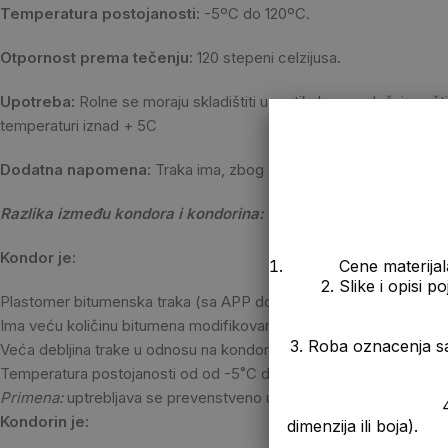
Temperatura postojanosti:
-5ºC do 120ºC.
Otpornost prema tečenju:
120 stepeni celzijusa.
Upotreba:
Rolne se moraju skladištiti u vertikalnom položaju zaš
temperaturi iznad + 5C
Dodatna napomena:
Traka ima, zbog dodatka APP-a, povećanu o
Razlika između kondora i kondorina:
Kondor je:
Cene materijal
2. Slike i opisi 
Plastomer bitumenska traka (sa APP dodacima)
Ima veću količinu bitumena modifikovanog APP-om
3. Roba oznacenja s
Veća debljina trake u odnosu na kondorin
Temperatura postojanosti od od -5˚C do 120˚C.
Primena:
uptrebljava se prevenstveno u nadzemnim hidroiolacion
4. Prikazana cen
Kondorin je:
dimenzija ili boja).