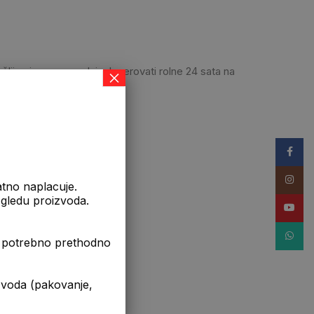
jivo je, pre ugradnje, lagerovati rolne 24 sata na
×
Facebo
Instag
atno naplacuje.
izgledu proizvoda.
YouTub
WhatsA
je potrebno prethodno
 niskim temperaturama.
da (pakovanje,