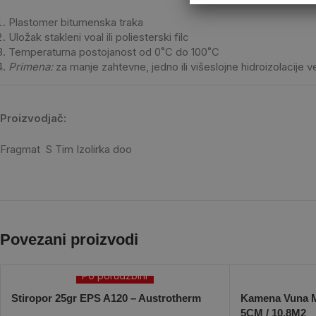
Plastomer bitumenska traka
Uložak stakleni voal ili poliesterski filc
Temperaturna postojanost od 0˚C do 100˚C
Primena:
za manje zahtevne, jedno ili višeslojne hidroizolacije v
Proizvodjač:
Fragmat S Tim Izolirka doo
Povezani proizvodi
Po porudžbini
Stiropor 25gr EPS A120 – Austrotherm
Kamena Vuna M
5CM / 10,8M2