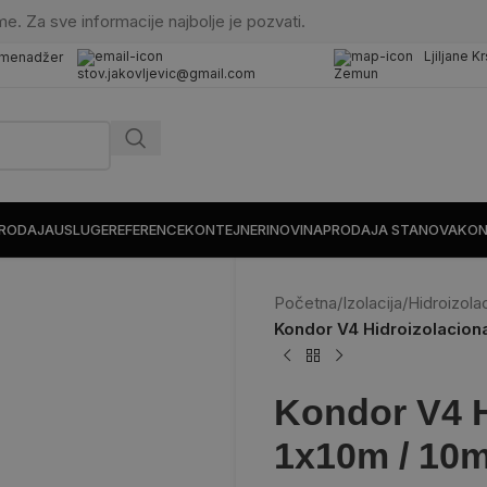
me. Za sve informacije najbolje je pozvati.
Ljiljane K
 menadžer
stov.jakovljevic@gmail.com
Zemun
PRODAJA
USLUGE
REFERENCE
KONTEJNERI
NOVINA
PRODAJA STANOVA
KON
Početna
/
Izolacija
/
Hidroizolac
Kondor V4 Hidroizolacion
Kondor V4 H
1x10m / 10