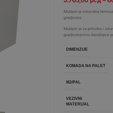
5.765,00
рсд
–
6
Multipor je mineralna termoiz
gradjevina.
Multipor je za prirodnu i zdr
gradjevinarstvu današnjice pr
DIMENZIJE
KOMADA NA PALET
M2/PAL
VEZIVNI
MATERIJAL