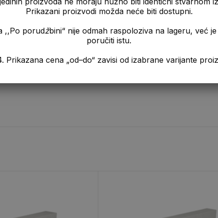
pojedinih proizvoda ne moraju nužno biti identični stvarnom 
zičkih karakteristika Multipor je idealan materijal za rešavanje t
Prikazani proizvodi možda neće biti dostupni.
a ,,Po porud
ž
bini“ nije odmah raspoloziva na lageru, već 
poručiti istu.
ežice.
a „od–do“ zavisi od izabrane varijante proizvo