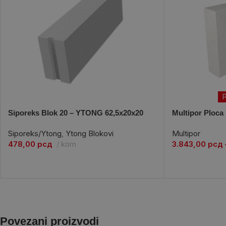
P
Siporeks Blok 20 – YTONG 62,5x20x20
Multipor Ploca
Siporeks/Ytong
,
Ytong Blokovi
Multipor
478,00
рсд
kom
3.843,00
рсд
Povezani proizvodi