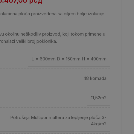
6.407,00
рсд
olaciona ploča proizvedena sa ciljem bolje izolacije
avu okolinu neškodljiv proizvod, koji tokom primene u
onalazi veliki broj poklonika.
L = 600mm D = 150mm H = 400mm
48 komada
11,52m2
Potrošnja Multipor maltera za lepljenje ploča 3-
4kg/m2