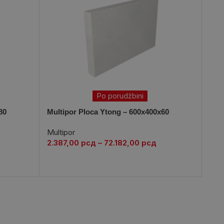
Po porudžbini
80
Multipor Ploca Ytong – 600x400x60
Lepa
YTO
Multipor
2.387,00
рсд
–
72.182,00
рсд
Sip
Malt
802