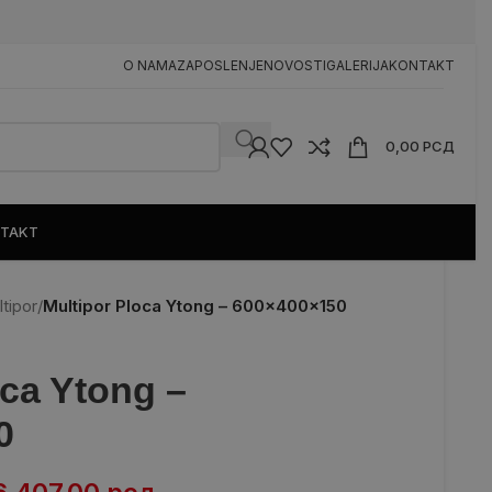
n
O NAMA
ZAPOSLENJE
NOVOSTI
GALERIJA
KONTAKT
0,00
РСД
TAKT
tipor
/
Multipor Ploca Ytong – 600x400x150
oca Ytong –
0