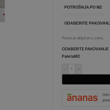
POTROŠNJA PO M2
ODABERITE PAKOVAN
Porez je uključen u cenu.
ODABERITE PAKOVANJE
Paleta
M2
-
+
Od 
poru