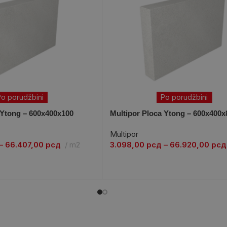
o porudžbini
Po porudžbini
 Ytong – 600x400x100
Multipor Ploca Ytong – 600x400x
Multipor
–
66.407,00
рсд
m2
3.098,00
рсд
–
66.920,00
рсд