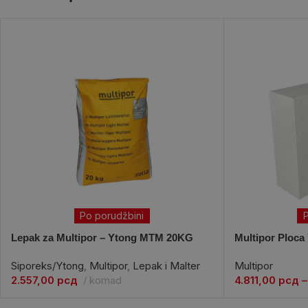
Po porudžbini
P
Lepak za Multipor – Ytong MTM 20KG
Multipor Ploca
Siporeks/Ytong
,
Multipor
,
Lepak i Malter
Multipor
2.557,00
рсд
komad
4.811,00
рсд
–