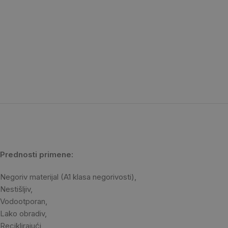
Prednosti primene:
Negoriv materijal (A1 klasa negorivosti),
Nestišljiv,
Vodootporan,
Lako obradiv,
Reciklirajući,