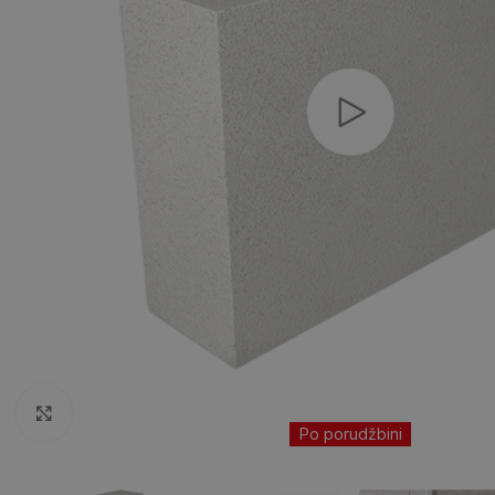
Kliknite da uvećate
Po porudžbini