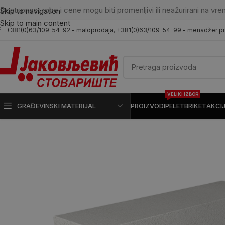
Dostupnost robe i cene mogu biti promenljivi ili neažurirani na vre
Skip to navigation
Skip to main content
+381(0)63/109-54-92 - maloprodaja
,
+381(0)63/109-54-99 - menadžer p
VELIKI IZBOR
GRAĐEVINSKI MATERIJAL
PROIZVODI
PELET
BRIKET
AKCI