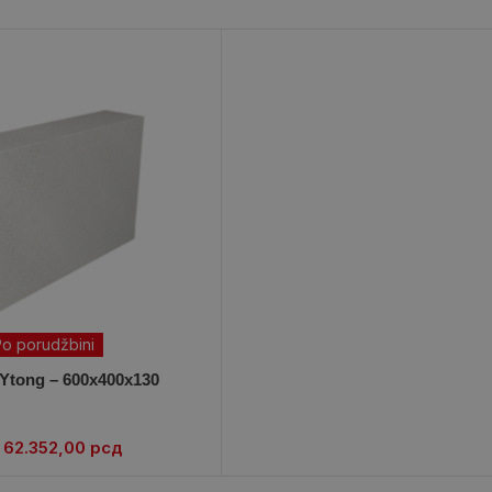
o porudžbini
 Ytong – 600x400x130
62.352,00
рсд