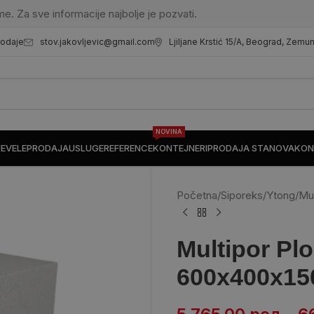
me. Za sve informacije najbolje je pozvati.
stov.jakovljevic@gmail.com
Ljiljane Krstić 15/A, Beograd, Zemu
rodaje
NOVINA
JE
VELEPRODAJA
USLUGE
REFERENCE
KONTEJNERI
PRODAJA STANOVA
KON
Početna
/
Siporeks/Ytong
/
Mul
Multipor Pl
600x400x15