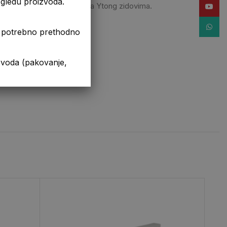
izgledu proizvoda.
ermo mostova u kombinaciji sa Ytong zidovima.
YouTub
WhatsA
je potrebno prethodno
da (pakovanje,