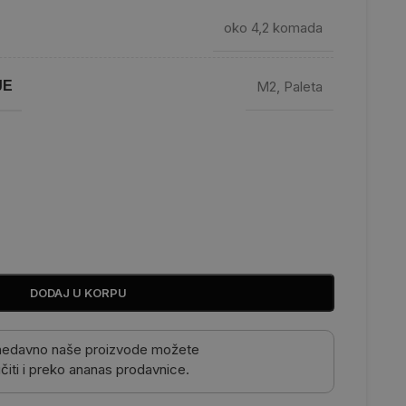
oko 4,2 komada
JE
M2
,
Paleta
DODAJ U KORPU
nedavno naše proizvode možete
čiti i preko ananas prodavnice.