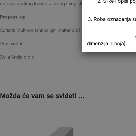
2. Slike i opisi 
rešenja visokog kvaliteta. Zbog svog skoro identičnog sastava i fi
Preporuka:
3. Roba oznacenja s
Koristiti Multipor tankoslojni malter 20/1 za lepljenje i armiranje mr
4. Prikazana cen
dimenzija ili boja).
Proizvođač:
Xella Srbija d.o.o
Možda će vam se svideti …