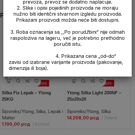
prevoza, prevoz se dodatno naplacuje.
2. Slike i opisi pojedinih proizvoda ne moraju
nužno biti identični stvarnom izgledu proizvoda.
Povezani proizvodi
Prikazani proizvodi možda neće biti dostupni.
3. Roba oznacenja sa ,,Po porud
ž
bini“ nije odmah
raspoloziva na lageru, već je potrebno prethodno
poručiti istu.
4. Prikazana cena „od–do“
zavisi od izabrane varijante proizvoda (pakovanje,
dimenzija ili boja).
Po porudžbini
Po porudžbini
Silka Fix Lepak – Ytong
Ytong Silka Light 200NF –
S
25KG
25x20x20
2
Siporeks/Ytong
,
Silka
,
Lepak i
Siporeks/Ytong
,
Silka
S
Malter
14.208,00
рсд
Paleta
1
1.100,00
рсд
komad