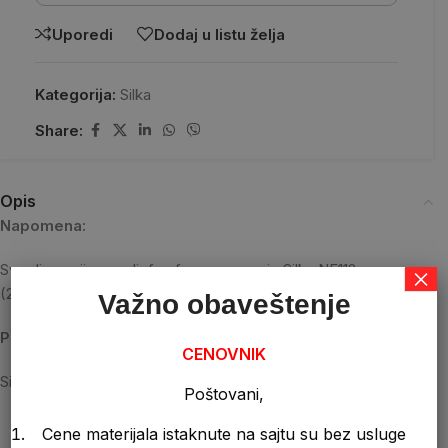
Uporedi
Dodaj u listu želja
Kategorija:
Silka
Share:
Opis
Napomena:
Sve dimenzije su reljefne forme, samo je Silka NF112
×
(250x120x65) glatka
Važno obaveštenje
Proizvodjač:
CENOVNIK
Silka
Poštovani,
Cene materijala istaknute na sajtu su bez usluge