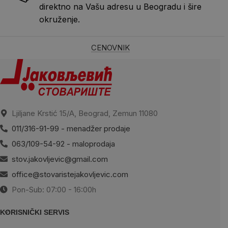
direktno na Vašu adresu u Beogradu i šire
okruženje.
CENOVNIK
Ljiljane Krstić 15/A, Beograd, Zemun 11080
011/316-91-99 - menadžer prodaje
063/109-54-92 - maloprodaja
stov.jakovljevic@gmail.com
office@stovaristejakovljevic.com
Pon-Sub: 07:00 - 16:00h
KORISNIČKI SERVIS