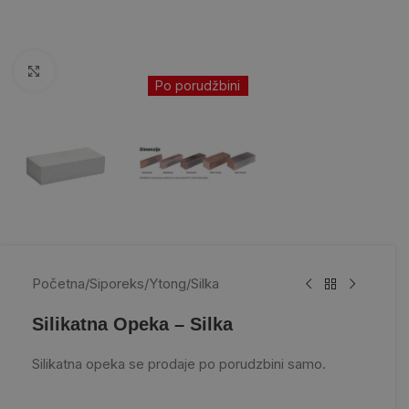
Kliknite da uvećate
Po porudžbini
Početna
/
Siporeks/Ytong
/
Silka
Silikatna Opeka – Silka
Silikatna opeka se prodaje po porudzbini samo.