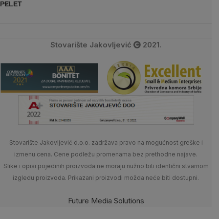
PELET
Stovarište Jakovljević
2021.
Stovarište Jakovljević d.o.o. zadržava pravo na mogućnost greške i
izmenu cena. Cene podležu promenama bez prethodne najave.
Slike i opisi pojedinih proizvoda ne moraju nužno biti identični stvarnom
izgledu proizvoda. Prikazani proizvodi možda neće biti dostupni.
Future Media Solutions