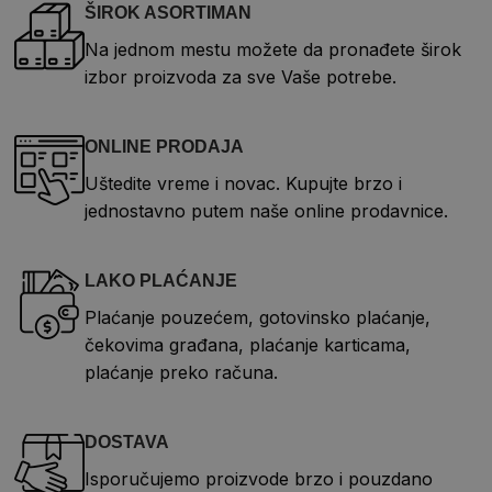
ŠIROK ASORTIMAN
Na jednom mestu možete da pronađete širok
izbor proizvoda za sve Vaše potrebe.
ONLINE PRODAJA
Uštedite vreme i novac. Kupujte brzo i
jednostavno putem naše online prodavnice.
LAKO PLAĆANJE
Plaćanje pouzećem, gotovinsko plaćanje,
čekovima građana, plaćanje karticama,
plaćanje preko računa.
DOSTAVA
Isporučujemo proizvode brzo i pouzdano