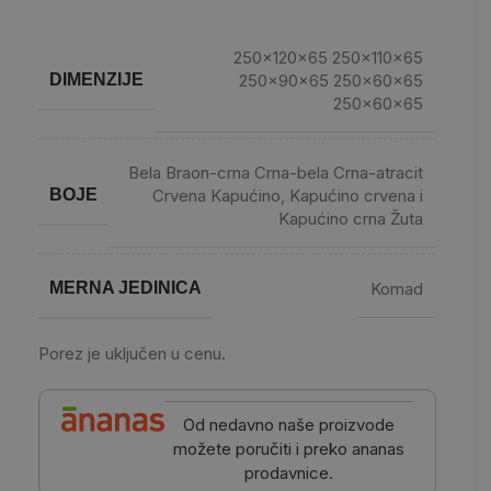
250x120x65 250x110x65
DIMENZIJE
250x90x65 250x60x65
250x60x65
Bela Braon-crna Crna-bela Crna-atracit
BOJE
Crvena Kapućino, Kapućino crvena i
Kapućino crna Žuta
MERNA JEDINICA
Komad
Porez je uključen u cenu.
Od nedavno naše proizvode
možete poručiti i preko ananas
prodavnice.