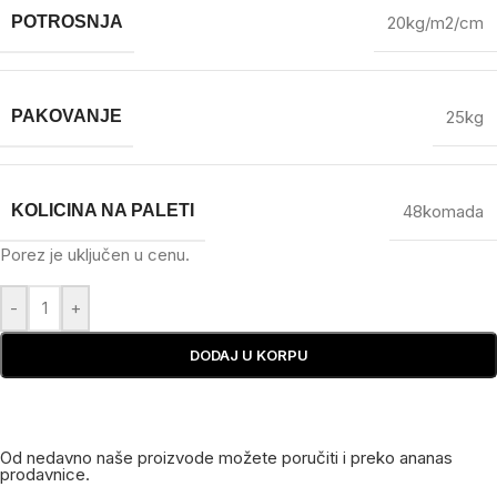
POTROSNJA
20kg/m2/cm
PAKOVANJE
25kg
KOLICINA NA PALETI
48komada
Porez je uključen u cenu.
-
+
DODAJ U KORPU
Od nedavno naše proizvode možete poručiti i preko ananas
prodavnice.