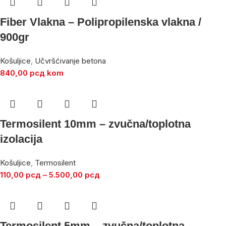
Fiber Vlakna – Polipropilenska vlakna /
900gr
Košuljice
,
Učvršćivanje betona
840,00
рсд
kom
Termosilent 10mm – zvučna/toplotna
izolacija
Košuljice
,
Termosilent
110,00
рсд
–
5.500,00
рсд
Termosilent 5mm – zvučna/toplotna