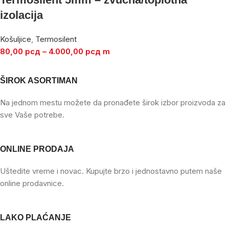
izolacija
Košuljice
,
Termosilent
80,00
рсд
–
4.000,00
рсд
m
ŠIROK ASORTIMAN
Na jednom mestu možete da pronađete širok izbor proizvoda za
sve Vaše potrebe.
ONLINE PRODAJA
Uštedite vreme i novac. Kupujte brzo i jednostavno putem naše
online prodavnice.
LAKO PLAĆANJE