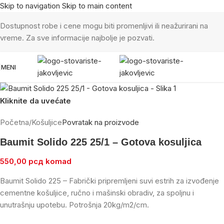
Skip to navigation
Skip to main content
Dostupnost robe i cene mogu biti promenljivi ili neažurirani na
vreme. Za sve informacije najbolje je pozvati.
MENI
Kliknite da uvećate
Početna
/
Košuljice
Povratak na proizvode
Baumit Solido 225 25/1 – Gotova kosuljica
550,00
рсд
komad
Baumit Solido 225 – Fabrički pripremljeni suvi estrih za izvođenje
cementne košuljice, ručno i mašinski obradiv, za spoljnu i
unutrašnju upotebu. Potrošnja 20kg/m2/cm.