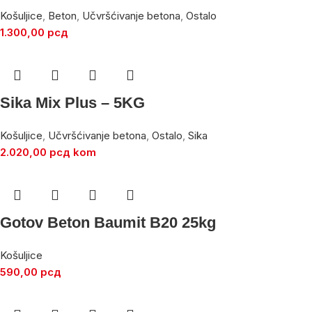
Košuljice
,
Beton
,
Učvršćivanje betona
,
Ostalo
1.300,00
рсд
Sika Mix Plus – 5KG
Košuljice
,
Učvršćivanje betona
,
Ostalo
,
Sika
2.020,00
рсд
kom
Gotov Beton Baumit B20 25kg
Košuljice
590,00
рсд