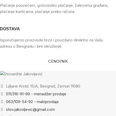
Plaćanje pouzećem, gotovinsko plaćanje, čekovima građana,
plaćanje karticama, plaćanje preko računa.
DOSTAVA
Isporučujemo proizvode brzo i pouzdano direktno na Vašu
adresu u Beogradu i šire okruženje.
CENOVNIK
Ljiljane Krstić 15/A, Beograd, Zemun 11080
011/316-91-99 - menadžer prodaje
063/109-54-92 - maloprodaja
stov.jakovljevic@gmail.com