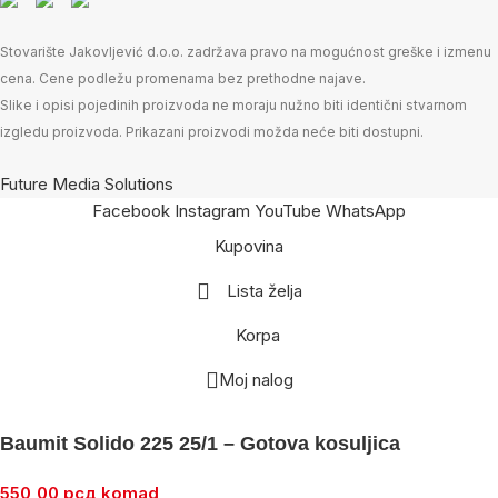
Stovarište Jakovljević d.o.o. zadržava pravo na mogućnost greške i izmenu
cena. Cene podležu promenama bez prethodne najave.
Slike i opisi pojedinih proizvoda ne moraju nužno biti identični stvarnom
izgledu proizvoda. Prikazani proizvodi možda neće biti dostupni.
Future Media Solutions
Facebook
Instagram
YouTube
WhatsApp
Kupovina
Lista želja
Korpa
Moj nalog
Baumit Solido 225 25/1 – Gotova kosuljica
550,00
рсд
komad