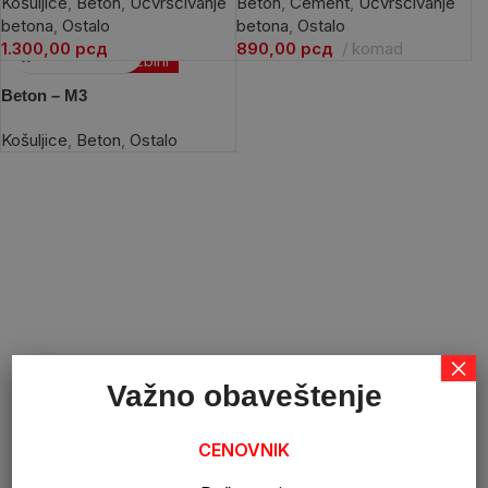
Košuljice
,
Beton
,
Učvršćivanje
Beton
,
Cement
,
Učvršćivanje
betona
,
Ostalo
betona
,
Ostalo
1.300,00
рсд
890,00
рсд
komad
Po porudžbini
Beton – M3
Košuljice
,
Beton
,
Ostalo
×
Važno obaveštenje
CENOVNIK