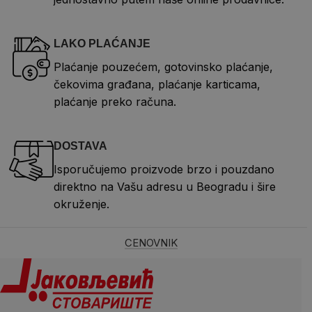
LAKO PLAĆANJE
Plaćanje pouzećem, gotovinsko plaćanje,
čekovima građana, plaćanje karticama,
plaćanje preko računa.
DOSTAVA
Isporučujemo proizvode brzo i pouzdano
direktno na Vašu adresu u Beogradu i šire
okruženje.
CENOVNIK