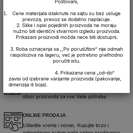
Poštovani,
Cene materijala istaknute na sajtu su bez usluge
prevoza, prevoz se dodatno naplacuje.
2. Slike i opisi pojedinih proizvoda ne moraju
nužno biti identični stvarnom izgledu proizvoda.
Prikazani proizvodi možda neće biti dostupni.
3. Roba oznacenja sa ,,Po porud
ž
bini“ nije odmah
raspoloziva na lageru, već je potrebno prethodno
poručiti istu.
4. Prikazana cena „od–do“
zavisi od izabrane varijante proizvoda (pakovanje,
ŠIROK ASORTIMAN
dimenzija ili boja).
Na jednom mestu možete da pronađete širok
izbor proizvoda za sve Vaše potrebe.
ONLINE PRODAJA
Uštedite vreme i novac. Kupujte brzo i
jednostavno putem naše online prodavnice.