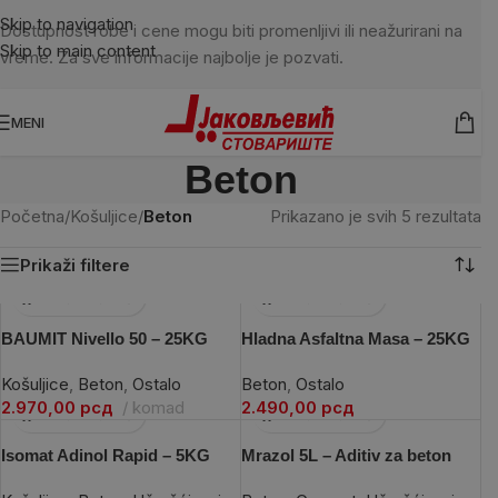
Skip to navigation
Dostupnost robe i cene mogu biti promenljivi ili neažurirani na
Skip to main content
vreme. Za sve informacije najbolje je pozvati.
MENI
Beton
Početna
/
Košuljice
/
Beton
Prikazano je svih 5 rezultata
Prikaži filtere
BAUMIT Nivello 50 – 25KG
Hladna Asfaltna Masa – 25KG
Košuljice
,
Beton
,
Ostalo
Beton
,
Ostalo
2.970,00
рсд
komad
2.490,00
рсд
Isomat Adinol Rapid – 5KG
Mrazol 5L – Aditiv za beton