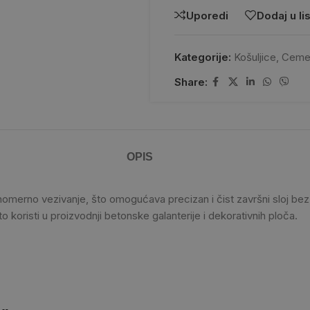
Uporedi
Dodaj u lis
Kategorije:
Košuljice
,
Ceme
Share:
OPIS
vnomerno vezivanje, što omogućava precizan i čist završni sloj b
o koristi u proizvodnji betonske galanterije i dekorativnih ploča.