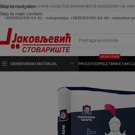
Dostupnost robe i cene mogu biti promenljivi ili neažurirani na vre
Skip to navigation
Skip to main content
+381(0)63/109-54-92 - maloprodaja
,
+381(0)63/109-54-99 - menadžer p
VELIKI IZBOR
GRAĐEVINSKI MATERIJAL
PROIZVODI
PELET
BRIKET
AKCI