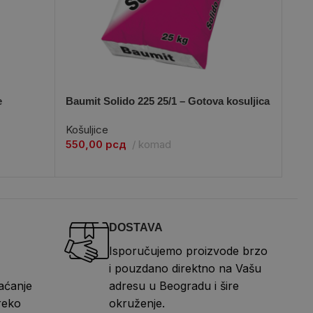
e
Baumit Solido 225 25/1 – Gotova kosuljica
Mraz
Košuljice
Bet
550,00
рсд
komad
Osta
890
DOSTAVA
Isporučujemo proizvode brzo
i pouzdano direktno na Vašu
aćanje
adresu u Beogradu i šire
reko
okruženje.