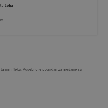
tu želja
nt
ez tamnih fleka. Posebno je pogodan za mešanje sa