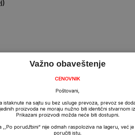
j)
Važno obaveštenje
ta masa bez grudvica.
 potpuno ujednačena.
CENOVNIK
Poštovani,
a istaknute na sajtu su bez usluge prevoza, prevoz se dod
pojedinih proizvoda ne moraju nužno biti identični stvarnom 
Prikazani proizvodi možda neće biti dostupni.
a ,,Po porud
ž
bini“ nije odmah raspoloziva na lageru, već 
poručiti istu.