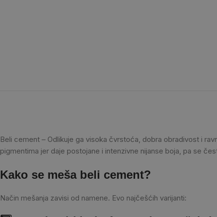
Beli cement – Odlikuje ga visoka čvrstoća, dobra obradivost i ra
pigmentima jer daje postojane i intenzivne nijanse boja, pa se čest
Kako se meša beli cement?
Način mešanja zavisi od namene. Evo najčešćih varijanti: