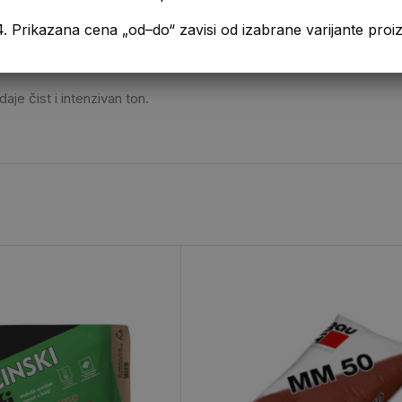
a „od–do“ zavisi od izabrane varijante proizvo
aje čist i intenzivan ton.