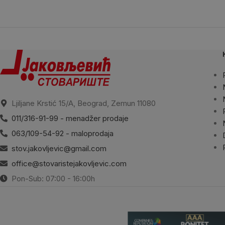
Ljiljane Krstić 15/A, Beograd, Zemun 11080
011/316-91-99 - menadžer prodaje
063/109-54-92 - maloprodaja
stov.jakovljevic@gmail.com
office@stovaristejakovljevic.com
Pon-Sub: 07:00 - 16:00h