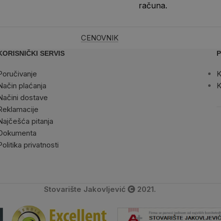
računa.
CENOVNIK
KORISNIČKI SERVIS
P
Poručivanje
K
Način plaćanja
K
Načini dostave
Reklamacije
Najčešća pitanja
Dokumenta
Politika privatnosti
Stovarište Jakovljević
2021.