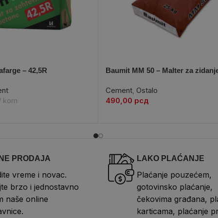
afarge – 42,5R
Baumit MM 50 – Malter za zidanj
nt
Cement
,
Ostalo
kom
490,00
рсд
NE PRODAJA
LAKO PLAĆANJE
ite vreme i novac.
Plaćanje pouzećem,
te brzo i jednostavno
gotovinsko plaćanje,
 naše online
čekovima građana, pl
vnice.
karticama, plaćanje p