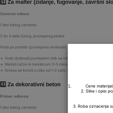
1️⃣ Za malter (zidanje, fugovanje, završni slo
Osnovni odnos:
1 deo belog cementa
3 do 4 dela čistog, prosejanog peska
Voda po potrebi (postepeno dodavati)
🔹 Vodu dodavati postepeno dok se ne dobije homogena, kremas
🔹 Mešati ručno ili mešalicom 3–5 minuta dok smesa ne postane
🔹 Smesa se koristi u roku od 1–2 sata (zavisno od temperature).
2️⃣ Za dekorativni beton
Cene materijal
2. Slike i opisi 
Primer odnosa:
3. Roba oznacenja s
1 deo belog cementa