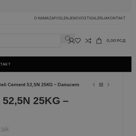
n
O NAMA
ZAPOSLENJE
NOVOSTI
GALERIJA
KONTAKT
0,00
РСД
TAKT
Beli Cement 52,5N 25KG – Danucem
 52,5N 25KG –
zak