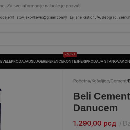
me. Za sve informacije najbolje je pozvati.
stov.jakovljevic@gmail.com
Ljiljane Krstić 15/A, Beograd, Zemu
rodaje
NOVINA
JE
VELEPRODAJA
USLUGE
REFERENCE
KONTEJNERI
PRODAJA STANOVA
KON
Početna
/
Košuljice
/
Cement
/
Beli Cement
Danucem
1.290,00
рсд
D