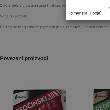
2 do 3 dela sitnog agregata (frakcija po potrebi)
4. Prikazana cen
dimenzija ili boja).
Voda po potrebi
Po želji se mogu dodati pigmenti (boje za beton), jer beli cement d
Povezani proizvodi