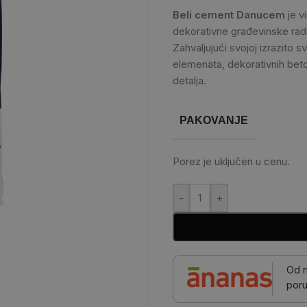
Beli cement Danucem
je v
dekorativne građevinske rado
Zahvaljujući svojoj izrazito sve
elemenata, dekorativnih beto
detalja.
PAKOVANJE
Porez je uključen u cenu.
-
+
Od 
poru