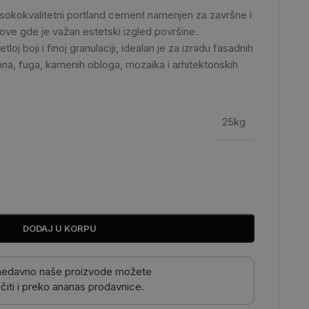
isokokvalitetni portland cement namenjen za završne i
ve gde je važan estetski izgled površine.
tloj boji i finoj granulaciji, idealan je za izradu fasadnih
na, fuga, kamenih obloga, mozaika i arhitektonskih
25kg
DODAJ U KORPU
nedavno naše proizvode možete
čiti i preko ananas prodavnice.