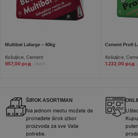
Multibat Lafarge – 40kg
Cement Profi L
Košuljice
,
Cement
Košuljice
,
Ceme
957,00
рсд
kom
1.222,00
рсд
ŠIROK ASORTIMAN
ONLI
Na jednom mestu možete da
Ušted
pronađete širok izbor
Kupuj
proizvoda za sve Vaše
putem
potrebe.
proda