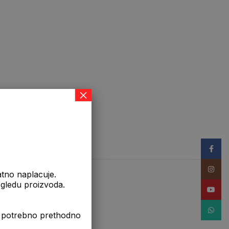
×
Facebo
Instag
atno naplacuje.
izgledu proizvoda.
YouTub
WhatsA
je potrebno prethodno