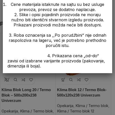
Cene materijala istaknute na sajtu su bez usluge
prevoza, prevoz se dodatno naplacuje.
2. Slike i opisi pojedinih proizvoda ne moraju
nužno biti identični stvarnom izgledu proizvoda.
Povezani proizvodi
Prikazani proizvodi možda neće biti dostupni.
3. Roba oznacenja sa ,,Po porud
ž
bini“ nije odmah
raspoloziva na lageru, već je potrebno prethodno
poručiti istu.
4. Prikazana cena „od–do“
zavisi od izabrane varijante proizvoda (pakovanje,
dimenzija ili boja).
Klima Blok Long 20 / Termo
Klima Blok 12 / Termo Blok-
K
Blok – 500x200x238
500x120x238 Univerzum
3
Univerzum
Opekarija
,
Klima / Termo blok
,
O
Opekarija
,
Klima / Termo blok
,
Klima / Termo blok 12
K