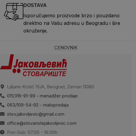
DOSTAVA
Isporučujemo proizvode brzo i pouzdano
direktno na Vašu adresu u Beogradu i šire
okruženje.
CENOVNIK
Ljiljane Krstić 15/A, Beograd, Zemun 11080
011/316-91-99 - menadžer prodaje
063/109-54-92 - maloprodaja
stov.jakovljevic@gmail.com
office@stovaristejakovljevic.com
Pon-Sub: 07:00 - 16:00h