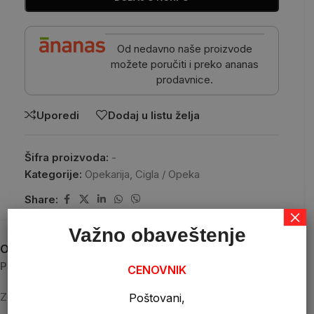
Od nedavno naše proizvode
možete poručiti i preko ananas
prodavnice.
Uporedi
Dodaj u listu želja
Šifra proizvoda:
-
Kategorije:
Opekarija
,
Cigla / Opeka
Share:
×
Važno obaveštenje
Opis
Proizvodjač:
CENOVNIK
Zorka Opeka
Poštovani,