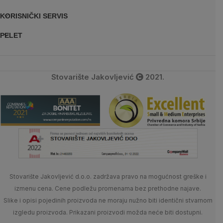
KORISNIČKI SERVIS
PELET
Stovarište Jakovljević
2021.
Stovarište Jakovljević d.o.o. zadržava pravo na mogućnost greške i
izmenu cena. Cene podležu promenama bez prethodne najave.
Slike i opisi pojedinih proizvoda ne moraju nužno biti identični stvarnom
izgledu proizvoda. Prikazani proizvodi možda neće biti dostupni.