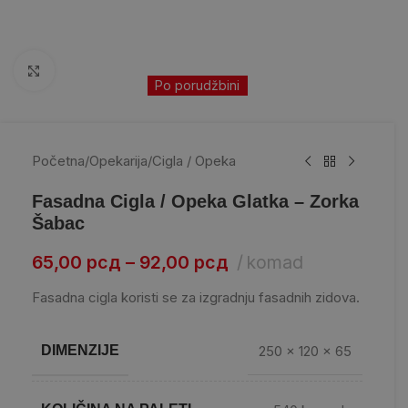
Kliknite da uvećate
Po porudžbini
Početna
/
Opekarija
/
Cigla / Opeka
Fasadna Cigla / Opeka Glatka – Zorka
Šabac
65,00
рсд
–
92,00
рсд
komad
Fasadna cigla koristi se za izgradnju fasadnih zidova.
DIMENZIJE
250 x 120 x 65