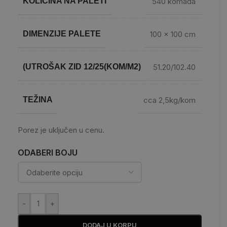
KOLIČINA NA PALETI
540 komada
DIMENZIJE PALETE
100 x 100 cm
(UTROŠAK ZID 12/25(KOM/M2)
51.20/102.40
TEŽINA
cca 2,5kg/kom
Porez je uključen u cenu.
ODABERI BOJU
-
+
DODAJ U KORPU