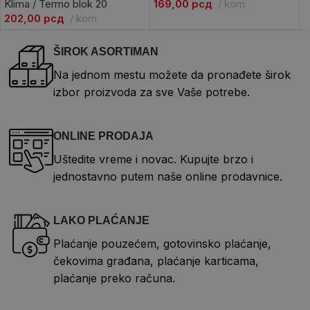
Klima / Termo blok 20
169,00
рсд
kom
2
202,00
рсд
kom
ŠIROK ASORTIMAN
Na jednom mestu možete da pronađete širok
izbor proizvoda za sve Vaše potrebe.
ONLINE PRODAJA
Uštedite vreme i novac. Kupujte brzo i
jednostavno putem naše online prodavnice.
LAKO PLAĆANJE
Plaćanje pouzećem, gotovinsko plaćanje,
čekovima građana, plaćanje karticama,
plaćanje preko računa.