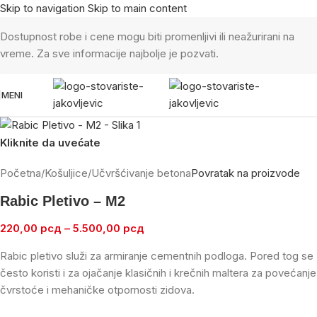
Skip to navigation
Skip to main content
Dostupnost robe i cene mogu biti promenljivi ili neažurirani na
vreme. Za sve informacije najbolje je pozvati.
MENI
Kliknite da uvećate
Početna
/
Košuljice
/
Učvršćivanje betona
Povratak na proizvode
Rabic Pletivo – M2
220,00
рсд
–
5.500,00
рсд
Rabic pletivo služi za armiranje cementnih podloga. Pored tog se
često koristi i za ojačanje klasičnih i krečnih maltera za povećanje
čvrstoće i mehaničke otpornosti zidova.