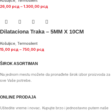
Košuljice
,
Termosilent
26,00
рсд
–
1.300,00
рсд
Dilataciona Traka – 5MM X 10CM
Košuljice
,
Termosilent
15,00
рсд
–
750,00
рсд
ŠIROK ASORTIMAN
Na jednom mestu možete da pronađete širok izbor proizvoda za
sve Vaše potrebe.
ONLINE PRODAJA
Uštedite vreme i novac. Kupujte brzo i jednostavno putem naše