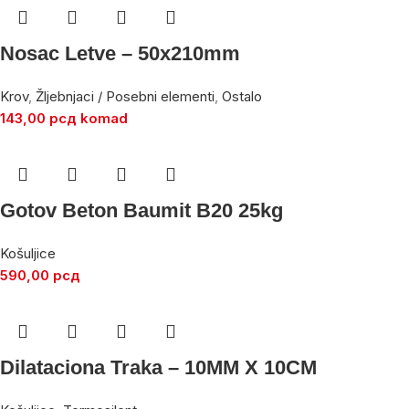
Nosac Letve – 50x210mm
Krov
,
Žljebnjaci / Posebni elementi
,
Ostalo
143,00
рсд
komad
Gotov Beton Baumit B20 25kg
Košuljice
590,00
рсд
Dilataciona Traka – 10MM X 10CM