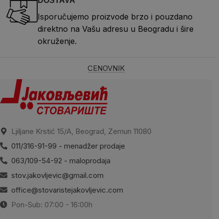
DOSTAVA
Isporučujemo proizvode brzo i pouzdano
direktno na Vašu adresu u Beogradu i šire
okruženje.
CENOVNIK
Ljiljane Krstić 15/A, Beograd, Zemun 11080
011/316-91-99 - menadžer prodaje
063/109-54-92 - maloprodaja
stov.jakovljevic@gmail.com
office@stovaristejakovljevic.com
Pon-Sub: 07:00 - 16:00h