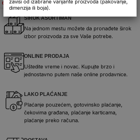
zavisi od izabrane varijante proizvoda (pakovanje,
60,00
рсд
dimenzija ili boja).
ŠIROK ASORTIMAN
Na jednom mestu možete da pronađete širok
izbor proizvoda za sve Vaše potrebe.
ONLINE PRODAJA
Uštedite vreme i novac. Kupujte brzo i
jednostavno putem naše online prodavnice.
LAKO PLAĆANJE
Plaćanje pouzećem, gotovinsko plaćanje,
čekovima građana, plaćanje karticama,
plaćanje preko računa.