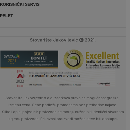
KORISNIČKI SERVIS
PELET
Stovarište Jakovljević
2021.
Stovarište Jakovljević d.o.o. zadržava pravo na mogućnost greške i
izmenu cena. Cene podležu promenama bez prethodne najave.
Slike i opisi pojedinih proizvoda ne moraju nužno biti identični stvarnom
izgledu proizvoda. Prikazani proizvodi možda neće biti dostupni.