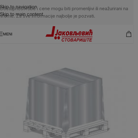
Skip to navigation
Dostupnost robe i cene mogu biti promenljivi ili neažurirani na
Skip to main content
vreme. Za sve informacije najbolje je pozvati.
MENI