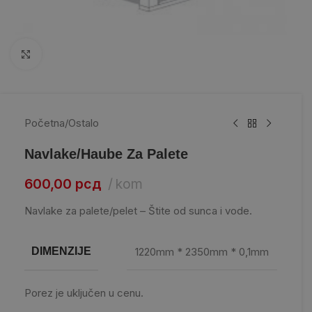
Kliknite da uvećate
Početna
/
Ostalo
Navlake/Haube Za Palete
600,00
рсд
kom
Navlake za palete/pelet – Štite od sunca i vode.
DIMENZIJE
1220mm * 2350mm * 0,1mm
Porez je uključen u cenu.