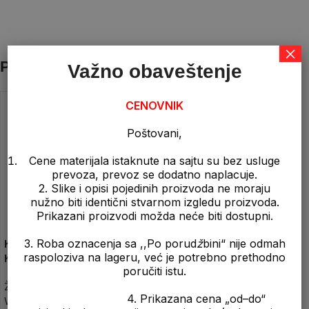
×
Povezani proizvodi
Važno obaveštenje
CENOVNIK
Poštovani,
Cene materijala istaknute na sajtu su bez usluge
prevoza, prevoz se dodatno naplacuje.
2. Slike i opisi pojedinih proizvoda ne moraju
nužno biti identični stvarnom izgledu proizvoda.
Prikazani proizvodi možda neće biti dostupni.
3. Roba oznacenja sa ,,Po porud
ž
bini“ nije odmah
Kopca za zljebnjak –
Metalni Spiralni Distanceri –
M
raspoloziva na lageru, već je potrebno prethodno
Kanjiza/Tondach
M
B
poručiti istu.
Žljebnjaci / Posebni elementi
,
Gvoždje
,
Armatura
,
Ostalo
,
G
4. Prikazana cena „od–do“
Wienerberger
,
Krov
,
Ostalo
Distanceri
D