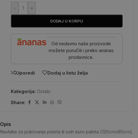
-
+
DODAJ U KORPU
Od nedavno naše proizvode
možete poručiti i preko ananas
prodavnice.
Uporedi
Dodaj u listu želja
Kategorija:
Ostalo
Share:
Opis
Navlake za pokrivanje peleta ili svih euro paleta (120cmx80cm).