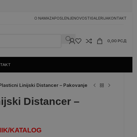
n
O NAMA
ZAPOSLENJE
NOVOSTI
GALERIJA
KONTAKT
0,00
РСД
TAKT
Plasticni Linijski Distancer – Pakovanje
nijski Distancer –
IK/KATALOG