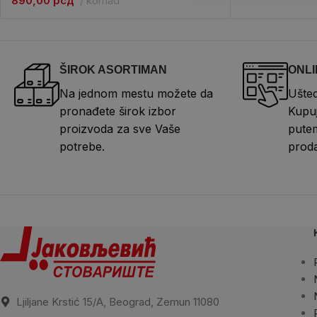
890,00
рсд
komad
ŠIROK ASORTIMAN
ONLI
Na jednom mestu možete da
Ušted
pronađete širok izbor
Kupuj
proizvoda za sve Vaše
putem
potrebe.
proda
Ljiljane Krstić 15/A, Beograd, Zemun 11080