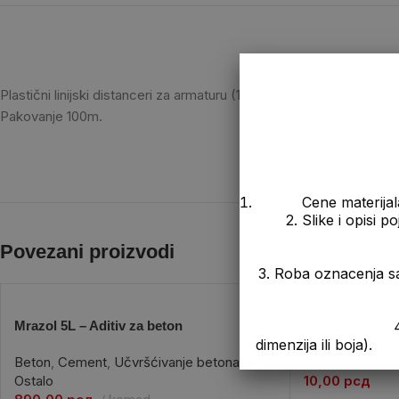
Plastični linijski distanceri za armaturu (15,20,25,30mm) dužina od
Pakovanje 100m.
Cene materijal
2. Slike i opisi 
Povezani proizvodi
3. Roba oznacenja s
Mrazol 5L – Aditiv za beton
Vijak Za Zljebn
4. Prikazana cen
dimenzija ili boja).
Beton
,
Cement
,
Učvršćivanje betona
,
Krov
,
Žljebnjaci
Ostalo
10,00
рсд