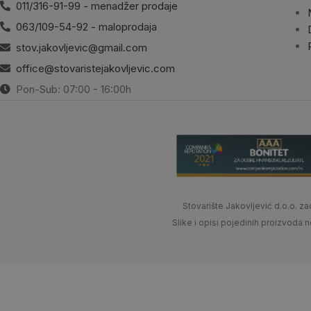
011/316-91-99 - menadžer prodaje
063/109-54-92 - maloprodaja
stov.jakovljevic@gmail.com
office@stovaristejakovljevic.com
Pon-Sub: 07:00 - 16:00h
Stovarište Jakovljević d.o.o.
Slike i opisi pojedinih proizvoda 