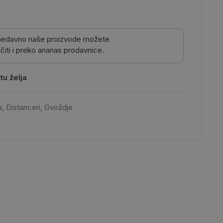
nedavno naše proizvode možete
čiti i preko ananas prodavnice.
tu želja
a
,
Distanceri
,
Gvoždje