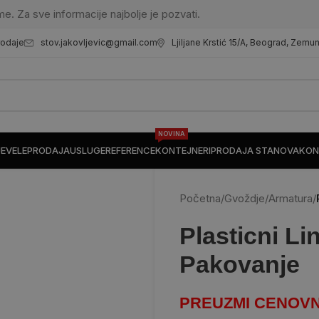
me. Za sve informacije najbolje je pozvati.
stov.jakovljevic@gmail.com
Ljiljane Krstić 15/A, Beograd, Zemu
rodaje
NOVINA
JE
VELEPRODAJA
USLUGE
REFERENCE
KONTEJNERI
PRODAJA STANOVA
KON
Početna
/
Gvoždje
/
Armatura
/
Plasticni Li
Pakovanje
PREUZMI CENOVN