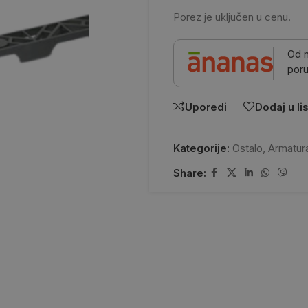
Porez je uključen u cenu.
Od 
poru
Uporedi
Dodaj u lis
Kategorije:
Ostalo
,
Armatur
Share: