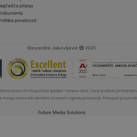
Najčešća pitanja
Dokumenta
Politika privatnosti
Stovarište Jakovljević
2021.
 zadržava pravo na mogućnost greške i izmenu cena. Cene podležu promenam
ne moraju nužno biti identični stvarnom izgledu proizvoda. Prikazani proizvod
Future Media Solutions