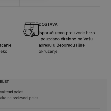
DOSTAVA
Isporučujemo proizvode brzo
i pouzdano direktno na Vašu
aćanje
adresu u Beogradu i šire
reko
okruženje.
ELET
valitetni peleti
ako se proizvodi pelet