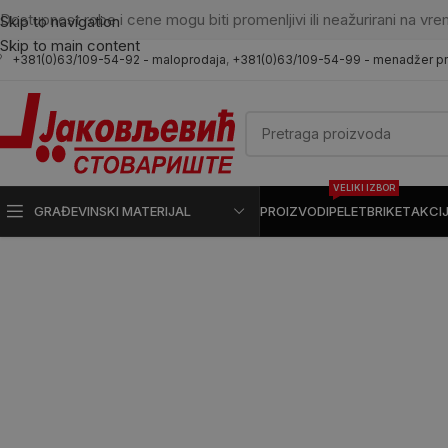
Dostupnost robe i cene mogu biti promenljivi ili neažurirani na vre
Skip to navigation
Skip to main content
+381(0)63/109-54-92 - maloprodaja
,
+381(0)63/109-54-99 - menadžer p
VELIKI IZBOR
GRAĐEVINSKI MATERIJAL
PROIZVODI
PELET
BRIKET
AKCI