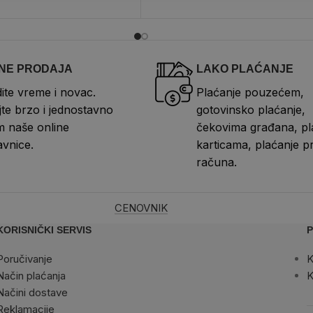
NE PRODAJA
LAKO PLAĆANJE
ite vreme i novac.
Plaćanje pouzećem,
te brzo i jednostavno
gotovinsko plaćanje,
 naše online
čekovima građana, pl
vnice.
karticama, plaćanje p
računa.
CENOVNIK
KORISNIČKI SERVIS
P
Poručivanje
K
Način plaćanja
K
Načini dostave
Reklamacije