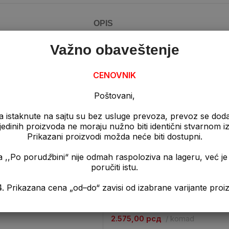
OPIS
Važno obaveštenje
 2m.
CENOVNIK
Poštovani,
a istaknute na sajtu su bez usluge prevoza, prevoz se dod
pojedinih proizvoda ne moraju nužno biti identični stvarnom 
Prikazani proizvodi možda neće biti dostupni.
a ,,Po porud
ž
bini“ nije odmah raspoloziva na lageru, već 
poručiti istu.
jak / Drvo
Sika Estriplast – 5KG
a „od–do“ zavisi od izabrane varijante proizvo
 / Posebni elementi
,
Ostalo
Sika
,
Košuljice
,
Ostalo
2.575,00
рсд
komad