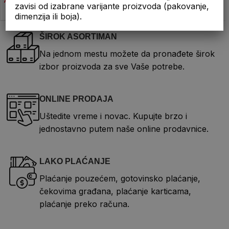
zavisi od izabrane varijante proizvoda (pakovanje,
dimenzija ili boja).
ŠIROK ASORTIMAN
Na jednom mestu možete da pronađete širok
izbor proizvoda za sve Vaše potrebe.
ONLINE PRODAJA
Uštedite vreme i novac. Kupujte brzo i
jednostavno putem naše online prodavnice.
LAKO PLAĆANJE
Plaćanje pouzećem, gotovinsko plaćanje,
čekovima građana, plaćanje karticama,
plaćanje preko računa.