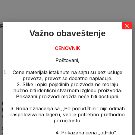
×
Povezani proizvodi
Važno obaveštenje
CENOVNIK
Poštovani,
Cene materijala istaknute na sajtu su bez usluge
prevoza, prevoz se dodatno naplacuje.
2. Slike i opisi pojedinih proizvoda ne moraju
nužno biti identični stvarnom izgledu proizvoda.
Prikazani proizvodi možda neće biti dostupni.
Pur Pena Pistoljska –
Samotni Set
V
3. Roba oznacenja sa ,,Po porud
ž
bini“ nije odmah
Niskoekspandirajuća
raspoloziva na lageru, već je potrebno prethodno
Ostalo
K
višenamenska pur pena
poručiti istu.
540,00
рсд
komad
e
Ostalo
1
4. Prikazana cena „od–do“
790,00
рсд
komad