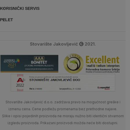
KORISNIČKI SERVIS
PELET
Stovarište Jakovljević
2021.
Stovarište Jakovljević d.o.o. zadržava pravo na mogućnost greške i
izmenu cena. Cene podležu promenama bez prethodne najave.
Slike i opisi pojedinih proizvoda ne moraju nužno biti identični stvarnom
izgledu proizvoda. Prikazani proizvodi možda neće biti dostupni.