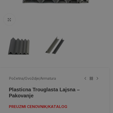
Kliknite da uvećate
Početna
/
Gvoždje
/
Armatura
Plasticna Trouglasta Lajsna –
Pakovanje
PREUZMI CENOVNIK/KATALOG