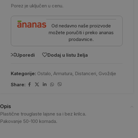
Porez je uključen u cenu.
Od nedavno naše proizvode
možete poručiti i preko ananas
prodavnice.
Uporedi
Dodaj u listu želja
Kategorije:
Ostalo
,
Armatura
,
Distanceri
,
Gvoždje
Share:
Opis
Plastične trouglaste lajsne sa i bez krilca.
Pakovanje 50-100 komada.