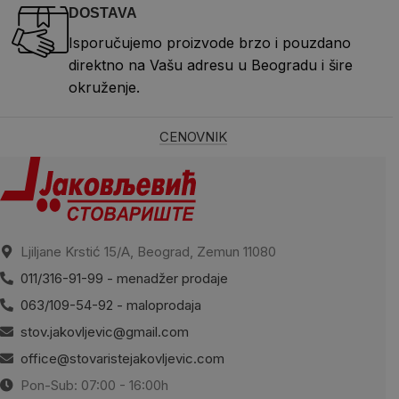
DOSTAVA
Isporučujemo proizvode brzo i pouzdano
direktno na Vašu adresu u Beogradu i šire
okruženje.
CENOVNIK
Ljiljane Krstić 15/A, Beograd, Zemun 11080
011/316-91-99 - menadžer prodaje
063/109-54-92 - maloprodaja
stov.jakovljevic@gmail.com
office@stovaristejakovljevic.com
Pon-Sub: 07:00 - 16:00h