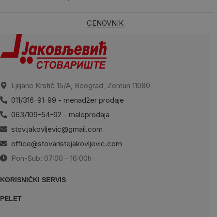
CENOVNIK
Ljiljane Krstić 15/A, Beograd, Zemun 11080
011/316-91-99 - menadžer prodaje
063/109-54-92 - maloprodaja
stov.jakovljevic@gmail.com
office@stovaristejakovljevic.com
Pon-Sub: 07:00 - 16:00h
KORISNIČKI SERVIS
PELET