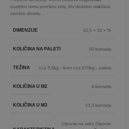
izuzetno ravnu površinu zida, što dodatno olakšava
završnu obradu.
DIMENZIJE
62,5 x 20 x 15
KOLIČINA NA PALETI
50 komada
TEŽINA
cca 11,5kg – kom cca 570kg – paleta
KOLIČINA U M2
8 komada
KOLIČINA U M3
53,3 komada
Otporan na vatru Otporan