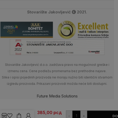
Stovarište Jakovljević
2021.
Stovarište Jakovljević d.o.o. zadržava pravo na mogućnost greške i
izmenu cena. Cene podležu promenama bez prethodne najave.
Slike i opisi pojedinih proizvoda ne moraju nužno biti identični stvarnom
izgledu proizvoda. Prikazani proizvodi možda neće biti dostupni.
Future Media Solutions
Siporeks
385,00
рсд
Blok 15 –
-
+
DO