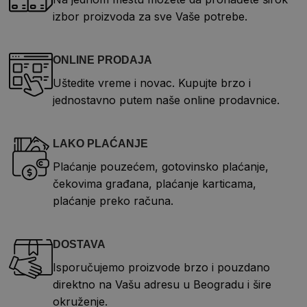
izbor proizvoda za sve Vaše potrebe.
ONLINE PRODAJA
Uštedite vreme i novac. Kupujte brzo i
jednostavno putem naše online prodavnice.
LAKO PLAĆANJE
Plaćanje pouzećem, gotovinsko plaćanje,
čekovima građana, plaćanje karticama,
plaćanje preko računa.
DOSTAVA
Isporučujemo proizvode brzo i pouzdano
direktno na Vašu adresu u Beogradu i šire
okruženje.