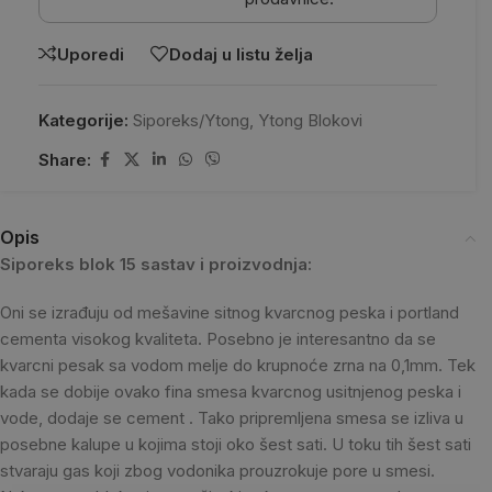
Uporedi
Dodaj u listu želja
Kategorije:
Siporeks/Ytong
,
Ytong Blokovi
Share:
Opis
Siporeks blok 15 sastav i proizvodnja:
Oni se izrađuju od mešavine sitnog kvarcnog peska i portland
cementa visokog kvaliteta. Posebno je interesantno da se
kvarcni pesak sa vodom melje do krupnoće zrna na 0,1mm. Tek
kada se dobije ovako fina smesa kvarcnog usitnjenog peska i
vode, dodaje se cement . Tako pripremljena smesa se izliva u
posebne kalupe u kojima stoji oko šest sati. U toku tih šest sati
stvaraju gas koji zbog vodonika prouzrokuje pore u smesi.