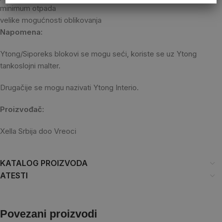
minimum otpada
velike mogućnosti oblikovanja
Napomena:
Ytong/Siporeks blokovi se mogu seći, koriste se uz Ytong
tankoslojni malter.
Drugačije se mogu nazivati Ytong Interio.
Proizvođač:
Xella Srbija doo Vreoci
KATALOG PROIZVODA
ATESTI
Povezani proizvodi