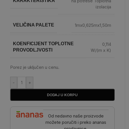
KARAKTERISTIKA
na potrese Toplotna
izolacija
VELIČINA PALETE
1mx0,625mx1,50m
KOENFICIJENT TOPLOTNE
0,114
W/(m x K)
PROVODLJVOSTI
Porez je uključen u cenu.
-
+
DODAJ U KORPU
Od nedavno naše proizvode
možete poručiti i preko ananas
prodavnice.