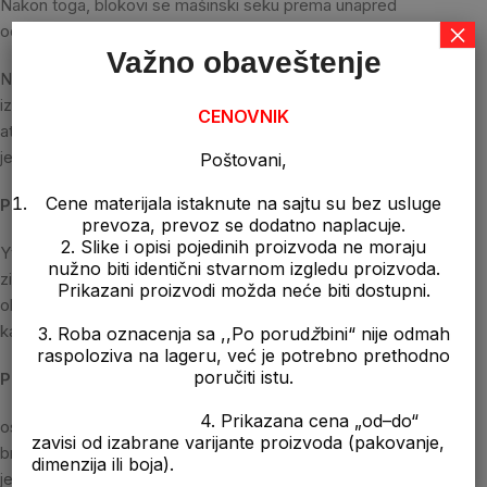
Nakon toga, blokovi se mašinski seku prema unapred
×
određenim dimenzijama i oblicima.
Važno obaveštenje
Nakon što su oblikovani, blokovi se stavljaju u autoklave gde se
izlažu visokim temperaturama (180°C) i velikom pritisku (oko 10
CENOVNIK
atmosfera). U ovim autoklavama blokovi ostaju i do 15 časova,
jer ovde se zapravo vrši glavno učvršćivanje betona.
Poštovani,
Cene materijala istaknute na sajtu su bez usluge
Primena:
prevoza, prevoz se dodatno naplacuje.
2. Slike i opisi pojedinih proizvoda ne moraju
Ytong blok 15 upotrebljava se za zidanje unutrašnjih pregradnih
nužno biti identični stvarnom izgledu proizvoda.
zidova. Zbog male težine, brze i čiste gradnje i lake
Prikazani proizvodi možda neće biti dostupni.
obradivosti, Ytong blokovi nezamenjivi su kod novogradnje,
kao i kod adaptacija i nadogradnje postojećih objekata.
3. Roba oznacenja sa ,,Po porud
ž
bini“ nije odmah
raspoloziva na lageru, već je potrebno prethodno
poručiti istu.
Prednosti primene:
4. Prikazana cena „od–do“
osiguravaju više neto prostora
zavisi od izabrane varijante proizvoda (pakovanje,
brza, čista i jednostavna gradnja
dimenzija ili boja).
jednostavna i precizna ugradnja . instalacija