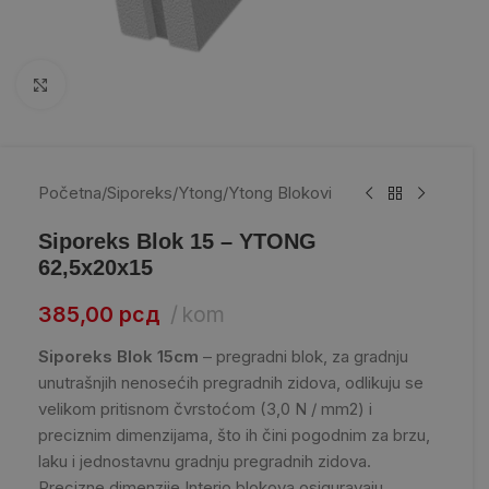
Kliknite da uvećate
Početna
/
Siporeks/Ytong
/
Ytong Blokovi
Siporeks Blok 15 – YTONG
62,5x20x15
385,00
рсд
kom
Siporeks Blok 15cm
– pregradni blok, za gradnju
unutrašnjih nenosećih pregradnih zidova, odlikuju se
velikom pritisnom čvrstoćom (3,0 N / mm2) i
preciznim dimenzijama, što ih čini pogodnim za brzu,
laku i jednostavnu gradnju pregradnih zidova.
Precizne dimenzije Interio blokova osiguravaju