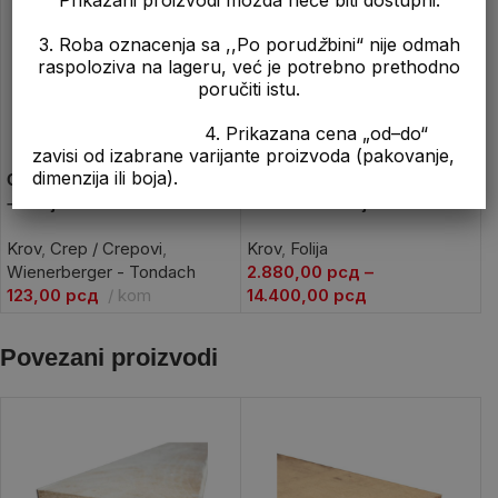
3. Roba oznacenja sa ,,Po porud
ž
bini“ nije odmah
raspoloziva na lageru, već je potrebno prethodno
poručiti istu.
4. Prikazana cena „od–do“
zavisi od izabrane varijante proizvoda (pakovanje,
dimenzija ili boja).
Crep Cont. Plus 12 / Tondach
Krovna Paropropusna Folija
– Kanjiža
– Tondach/Kanjiža 120GR
Krov
,
Crep / Crepovi
,
Krov
,
Folija
Wienerberger - Tondach
2.880,00
рсд
–
123,00
рсд
kom
14.400,00
рсд
Povezani proizvodi