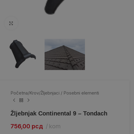
Kliknite da uvećate
Početna
/
Krov
/
Žljebnjaci / Posebni elementi
Žljebnjak Continental 9 – Tondach
756,00
рсд
kom