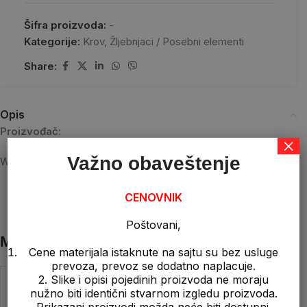
Šifra proizvoda:
-
Kategorije:
Krov
,
Žljebnjaci / Posebni elementi
Share:
Opis
Proizvođač:
×
Važno obaveštenje
Wienerberger Kanjiža / Tondach Kanjiža
CENOVNIK
Poštovani,
Možda će vam se svideti …
Cene materijala istaknute na sajtu su bez usluge
prevoza, prevoz se dodatno naplacuje.
2. Slike i opisi pojedinih proizvoda ne moraju
nužno biti identični stvarnom izgledu proizvoda.
Prikazani proizvodi možda neće biti dostupni.