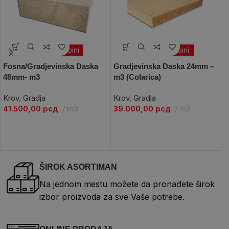
Po porudžbini
Po porudžbini
Fosna/Gradjevinska Daska
Gradjevinska Daska 24mm –
C
48mm- m3
m3 (Colarica)
T
Krov
,
Gradja
Krov
,
Gradja
K
41.500,00
рсд
m3
39.000,00
рсд
m3
M
7
ŠIROK ASORTIMAN
Na jednom mestu možete da pronađete širok
izbor proizvoda za sve Vaše potrebe.