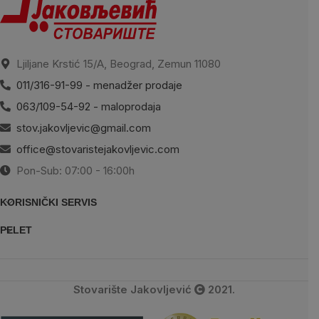
Ljiljane Krstić 15/A, Beograd, Zemun 11080
011/316-91-99 - menadžer prodaje
063/109-54-92 - maloprodaja
stov.jakovljevic@gmail.com
office@stovaristejakovljevic.com
Pon-Sub: 07:00 - 16:00h
KORISNIČKI SERVIS
PELET
Stovarište Jakovljević
2021.