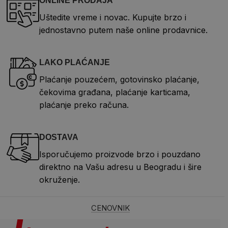
ONLINE PRODAJA
Uštedite vreme i novac. Kupujte brzo i
jednostavno putem naše online prodavnice.
LAKO PLAĆANJE
Plaćanje pouzećem, gotovinsko plaćanje,
čekovima građana, plaćanje karticama,
plaćanje preko računa.
DOSTAVA
Isporučujemo proizvode brzo i pouzdano
direktno na Vašu adresu u Beogradu i šire
okruženje.
CENOVNIK