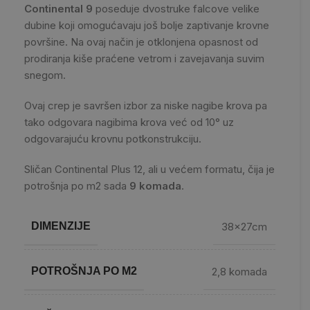
Continental 9
poseduje dvostruke falcove velike
dubine koji omogućavaju još bolje zaptivanje krovne
površine. Na ovaj način je otklonjena opasnost od
prodiranja kiše praćene vetrom i zavejavanja suvim
snegom.
Ovaj crep je savršen izbor za niske nagibe krova pa
tako odgovara nagibima krova već od 10° uz
odgovarajuću krovnu potkonstrukciju.
Sličan Continental Plus 12, ali u većem formatu, čija je
potrošnja po m2 sada
9 komada
.
DIMENZIJE
38x27cm
POTROŠNJA PO M2
2,8 komada