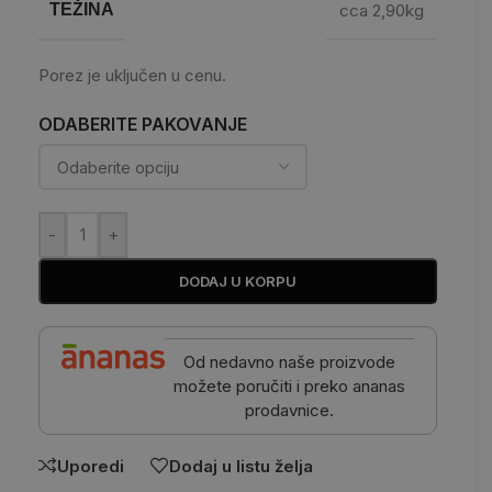
TEŽINA
cca 2,90kg
Porez je uključen u cenu.
ODABERITE PAKOVANJE
-
+
DODAJ U KORPU
Od nedavno naše proizvode
možete poručiti i preko ananas
prodavnice.
Uporedi
Dodaj u listu želja