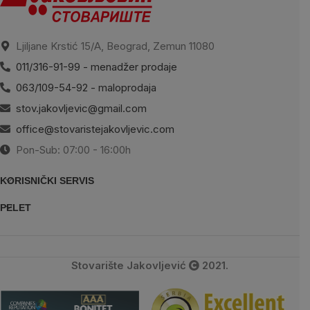
Ljiljane Krstić 15/A, Beograd, Zemun 11080
011/316-91-99 - menadžer prodaje
063/109-54-92 - maloprodaja
stov.jakovljevic@gmail.com
office@stovaristejakovljevic.com
Pon-Sub: 07:00 - 16:00h
KORISNIČKI SERVIS
PELET
Stovarište Jakovljević
2021.