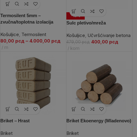
Termosilent 5mm –
-16%
zvučna/toplotna izolacija
Sulc pletivo/mreža
Košuljice
,
Termosilent
Košuljice
,
Učvršćivanje betona
80,00
рсд
–
4.000,00
рсд
400,00
рсд
479,00
рсд
m
kom
Briket – Hrast
Briket Ekoenergy (Mladenovo)
Briket
Briket