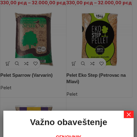
330,00
рсд
–
32.000,00
рсд
330,00
рсд
–
32.000,00
рсд
Pelet Sparrow (Varvarin)
Pelet Eko Step (Petrovac na
Mlavi)
Pelet
Pelet
×
Važno obaveštenje