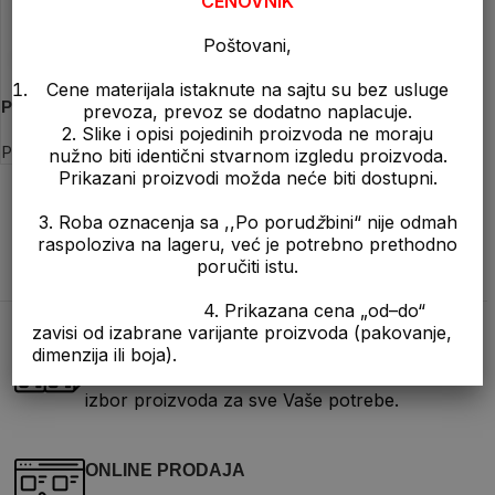
CENOVNIK
Poštovani,
Naša preporuka
Cene materijala istaknute na sajtu su bez usluge
Pelet Numanović (Novi Pazar)
prevoza, prevoz se dodatno naplacuje.
2. Slike i opisi pojedinih proizvoda ne moraju
Pelet
nužno biti identični stvarnom izgledu proizvoda.
Prikazani proizvodi možda neće biti dostupni.
←
1
2
3
…
29
30
31
32
3. Roba oznacenja sa ,,Po porud
ž
bini“ nije odmah
raspoloziva na lageru, već je potrebno prethodno
poručiti istu.
4. Prikazana cena „od–do“
zavisi od izabrane varijante proizvoda (pakovanje,
ŠIROK ASORTIMAN
dimenzija ili boja).
Na jednom mestu možete da pronađete širok
izbor proizvoda za sve Vaše potrebe.
ONLINE PRODAJA