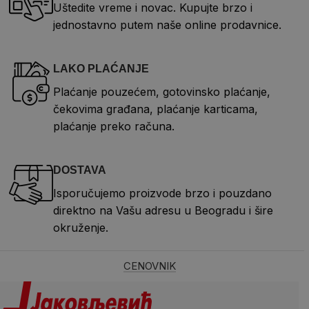
Uštedite vreme i novac. Kupujte brzo i
jednostavno putem naše online prodavnice.
LAKO PLAĆANJE
Plaćanje pouzećem, gotovinsko plaćanje,
čekovima građana, plaćanje karticama,
plaćanje preko računa.
DOSTAVA
Isporučujemo proizvode brzo i pouzdano
direktno na Vašu adresu u Beogradu i šire
okruženje.
CENOVNIK