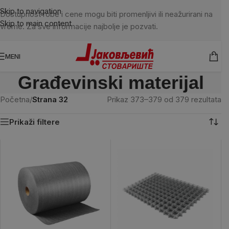
Skip to navigation
Dostupnost robe i cene mogu biti promenljivi ili neažurirani na
Skip to main content
vreme. Za sve informacije najbolje je pozvati.
MENI
Građevinski materijal
Početna
/
Strana 32
Prikaz 373–379 od 379 rezultata
Prikaži filtere