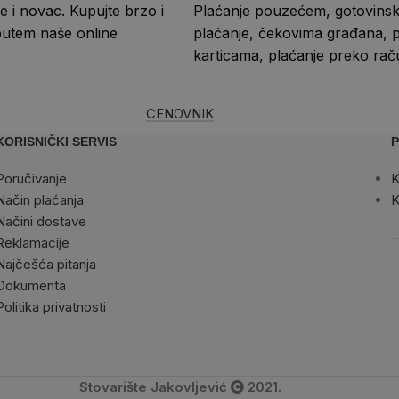
e i novac. Kupujte brzo i
Plaćanje pouzećem, gotovins
putem naše online
plaćanje, čekovima građana, p
karticama, plaćanje preko rač
CENOVNIK
KORISNIČKI SERVIS
P
Poručivanje
K
Način plaćanja
K
Načini dostave
Reklamacije
Najčešća pitanja
Dokumenta
Politika privatnosti
Stovarište Jakovljević
2021.