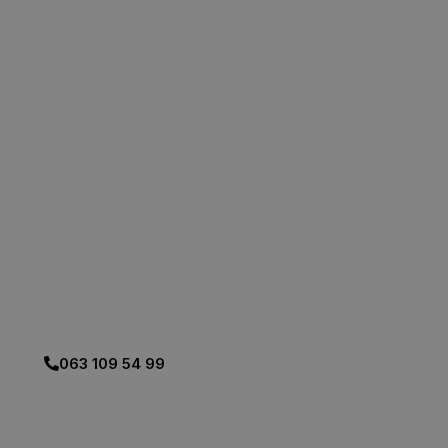
POŠTANSKE ŠTEDIONICE I
BANCA INTESA:
– Gradjevinski materijal:
Cement, opekarija, izolacija,
hidroizolacija i drugi potrebni
materijal za Vas dom!
– Ogrev: Pelet i briket različitih
proizvodjača
Plaćanje u našem
maloprodajnom objektu.
063 109 54 99