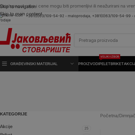
Dostupnost robe i cene mogu biti promenljivi ili neažurirani na vre
Skip to navigation
Skip to main content
+381(0)63/109-54-92 - maloprodaja
,
+381(0)63/109-54-99 -
rodaje
VELIKI IZBOR
GRAĐEVINSKI MATERIJAL
PROIZVODI
PELET
BRIKET
AKCI
KATEGORIJE
Početna
/
Dimnjač
Akcije
25
Briket