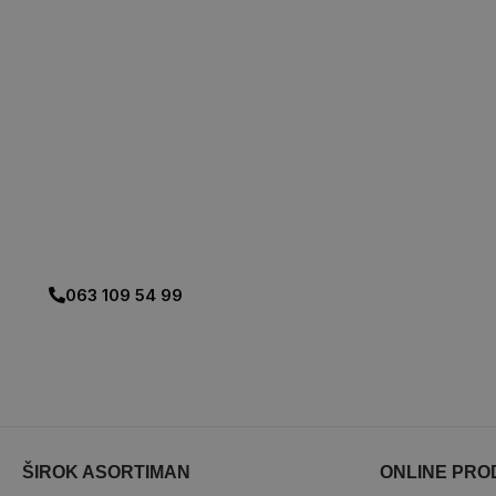
Posebne pogodnosti za:
– Izvodjače radova
– Investitore
– Stambene zajednice
– Projektni biro i arhitekte.
063 109 54 99
ŠIROK ASORTIMAN
ONLINE PRO