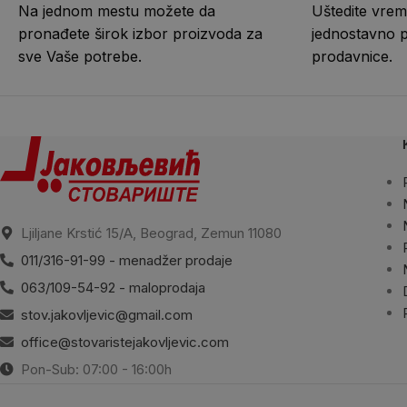
Na jednom mestu možete da
Uštedite vrem
pronađete širok izbor proizvoda za
jednostavno 
sve Vaše potrebe.
prodavnice.
Ljiljane Krstić 15/A, Beograd, Zemun 11080
011/316-91-99 - menadžer prodaje
063/109-54-92 - maloprodaja
stov.jakovljevic@gmail.com
office@stovaristejakovljevic.com
Pon-Sub: 07:00 - 16:00h