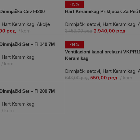
-15%
Dimnjačka Cev FI200
Hart Keramikag Prikljucak Za Peć 
,
Hart Keramikag
,
Akcije
Dimnjački setovi
,
Hart Keramikag
,
A
,00
рсд
kom
2.940,00
рсд
3.458,00
рсд
Dimnjački Set – Fi 140 7M
-14%
Ventilacioni kanal prelazni VKPR11
,
Hart Keramikag
Keramikag
kom
Dimnjački setovi
,
Hart Keramikag
,
A
550,00
рсд
kom
643,00
рсд
Dimnjački Set – Fi 200 7M
,
Hart Keramikag
kom