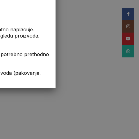
Facebo
Instag
atno naplacuje.
izgledu proizvoda.
YouTub
WhatsA
je potrebno prethodno
da (pakovanje,