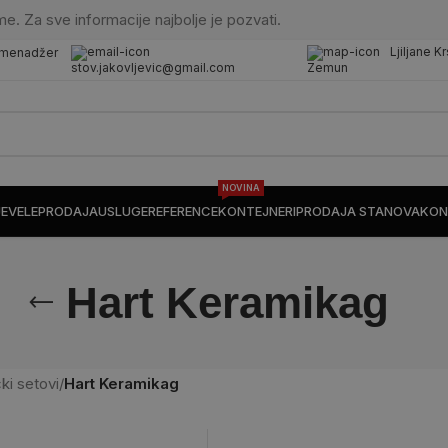
me. Za sve informacije najbolje je pozvati.
Ljiljane K
 menadžer
stov.jakovljevic@gmail.com
Zemun
NOVINA
JE
VELEPRODAJA
USLUGE
REFERENCE
KONTEJNERI
PRODAJA STANOVA
KON
Hart Keramikag
ki setovi
/
Hart Keramikag