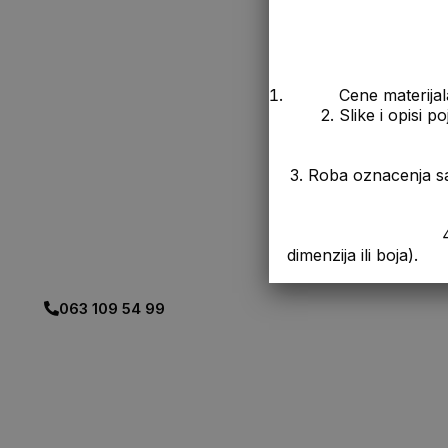
isporuku.
Uživajte u kupovini!
Cene materijal
Za više informacija
2. Slike i opisi 
kontaktirajte nas na:
📞 063/109-54-99
3. Roba oznacenja s
📧
office@stovaristejakovljevic.com
4. Prikazana cen
📍 Ili nas posetite lično.
dimenzija ili boja).
063 109 54 99
PRODAJA NA RATE UZ
KREDITNU KARTICU