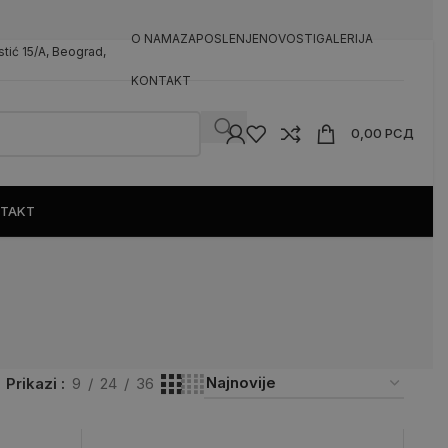
O NAMA
ZAPOSLENJE
NOVOSTI
GALERIJA
rstić 15/A, Beograd,
KONTAKT
0,00
РСД
TAKT
Prikazi
9
24
36