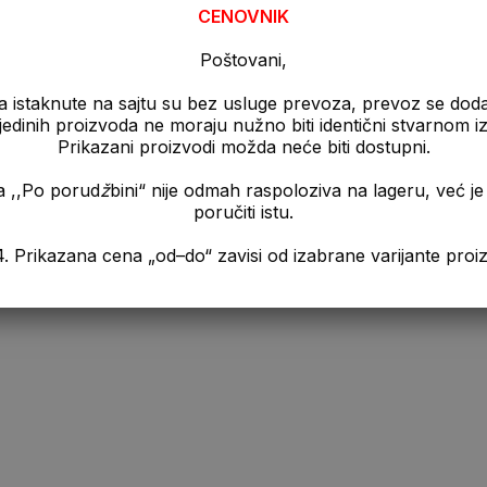
CENOVNIK
Poštovani,
a istaknute na sajtu su bez usluge prevoza, prevoz se dod
pojedinih proizvoda ne moraju nužno biti identični stvarnom 
Prikazani proizvodi možda neće biti dostupni.
a ,,Po porud
ž
bini“ nije odmah raspoloziva na lageru, već 
poručiti istu.
a „od–do“ zavisi od izabrane varijante proizvo