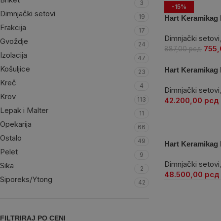
3
-15%
Dimnjački setovi
19
Hart Keramikag 
Frakcija
17
Dimnjački setovi
Gvoždje
24
755
887,00
рсд
Izolacija
47
Košuljice
Hart Keramikag 
23
Kreč
4
Dimnjački setovi
Krov
113
42.200,00
рсд
Lepak i Malter
11
Opekarija
66
Ostalo
49
Hart Keramikag 
Pelet
9
Dimnjački setovi
Sika
2
48.500,00
рсд
Siporeks/Ytong
42
FILTRIRAJ PO CENI