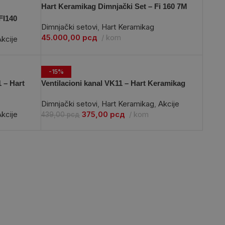
Hart Keramikag Dimnjački Set – Fi 160 7M
FI140
Dimnjački setovi
,
Hart Keramikag
45.000,00
рсд
kom
kcije
-15%
 – Hart
Ventilacioni kanal VK11 – Hart Keramikag
Dimnjački setovi
,
Hart Keramikag
,
Akcije
kcije
375,00
рсд
kom
439,00
рсд