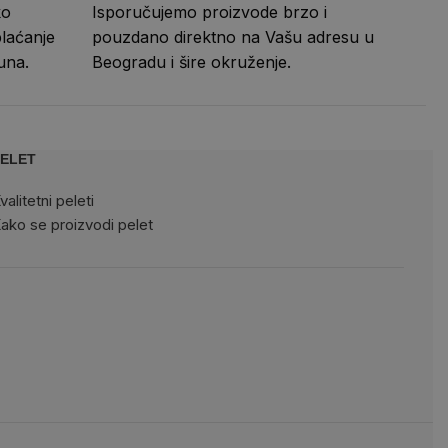
ko
Isporučujemo proizvode brzo i
laćanje
pouzdano direktno na Vašu adresu u
una.
Beogradu i šire okruženje.
ELET
valitetni peleti
ako se proizvodi pelet