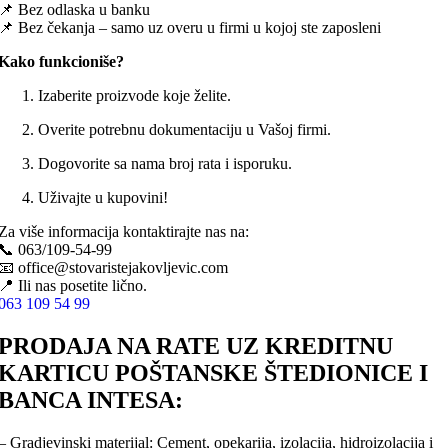
📌 Bez odlaska u banku
📌 Bez čekanja – samo uz overu u firmi u kojoj ste zaposleni
Kako funkcioniše?
Izaberite proizvode koje želite.
Overite potrebnu dokumentaciju u Vašoj firmi.
Dogovorite sa nama broj rata i isporuku.
Uživajte u kupovini!
Za više informacija kontaktirajte nas na:
📞 063/109-54-99
📧 office@stovaristejakovljevic.com
📍 Ili nas posetite lično.
063 109 54 99
PRODAJA NA RATE UZ KREDITNU
KARTICU POŠTANSKE ŠTEDIONICE I
BANCA INTESA:
– Gradjevinski materijal: Cement, opekarija, izolacija, hidroizolacija i