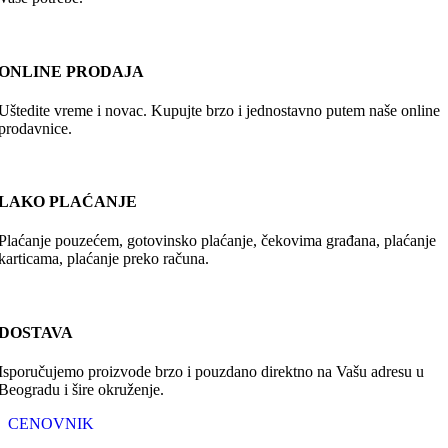
ONLINE PRODAJA
Uštedite vreme i novac. Kupujte brzo i jednostavno putem naše online
prodavnice.
LAKO PLAĆANJE
Plaćanje pouzećem, gotovinsko plaćanje, čekovima građana, plaćanje
karticama, plaćanje preko računa.
DOSTAVA
Isporučujemo proizvode brzo i pouzdano direktno na Vašu adresu u
Beogradu i šire okruženje.
CENOVNIK