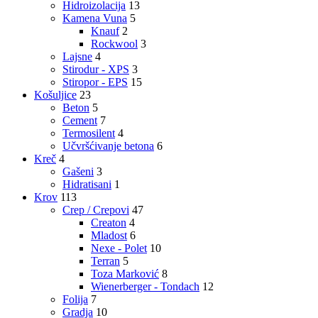
Hidroizolacija
13
Kamena Vuna
5
Knauf
2
Rockwool
3
Lajsne
4
Stirodur - XPS
3
Stiropor - EPS
15
Košuljice
23
Beton
5
Cement
7
Termosilent
4
Učvršćivanje betona
6
Kreč
4
Gašeni
3
Hidratisani
1
Krov
113
Crep / Crepovi
47
Creaton
4
Mladost
6
Nexe - Polet
10
Terran
5
Toza Marković
8
Wienerberger - Tondach
12
Folija
7
Gradja
10