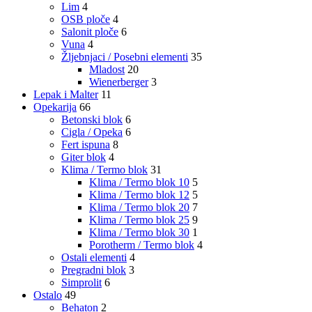
Lim
4
OSB ploče
4
Salonit ploče
6
Vuna
4
Žljebnjaci / Posebni elementi
35
Mladost
20
Wienerberger
3
Lepak i Malter
11
Opekarija
66
Betonski blok
6
Cigla / Opeka
6
Fert ispuna
8
Giter blok
4
Klima / Termo blok
31
Klima / Termo blok 10
5
Klima / Termo blok 12
5
Klima / Termo blok 20
7
Klima / Termo blok 25
9
Klima / Termo blok 30
1
Porotherm / Termo blok
4
Ostali elementi
4
Pregradni blok
3
Simprolit
6
Ostalo
49
Behaton
2