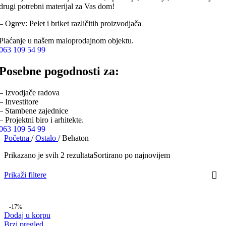
drugi potrebni materijal za Vas dom!
– Ogrev: Pelet i briket različitih proizvodjača
Plaćanje u našem maloprodajnom objektu.
063 109 54 99
Posebne pogodnosti za:
– Izvodjače radova
– Investitore
– Stambene zajednice
– Projektni biro i arhitekte.
063 109 54 99
Početna
/
Ostalo
/
Behaton
Prikazano je svih 2 rezultata
Sortirano po najnovijem
Prikaži filtere
-17%
Dodaj u korpu
Brzi pregled