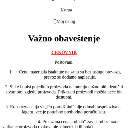
Korpa
Moj nalog
Važno obaveštenje
CENOVNIK
Poštovani,
Cene materijala istaknute na sajtu su bez usluge prevoza,
prevoz se dodatno naplacuje.
2. Slike i opisi pojedinih proizvoda ne moraju nužno biti identični
stvarnom izgledu proizvoda. Prikazani proizvodi možda neće biti
dostupni.
3. Roba oznacenja sa ,,Po porud
ž
bini“ nije odmah raspoloziva na
lageru, već je potrebno prethodno poručiti istu.
4. Prikazana cena „od–do“ zavisi od izabrane
varijante proizvoda (pakovanje, dimenzija ili boja).