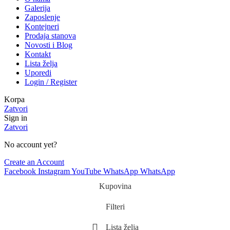
Galerija
Zaposlenje
Kontejneri
Prodaja stanova
Novosti i Blog
Kontakt
Lista želja
Uporedi
Login / Register
Korpa
Zatvori
Sign in
Zatvori
No account yet?
Create an Account
Facebook
Instagram
YouTube
WhatsApp
WhatsApp
Kupovina
Filteri
Lista želja