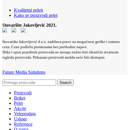
Kvalitetni peleti
Kako se proizvodi pelet
Stovarište Jakovljević
2021.
Stovarište Jakovljević d.o.o. zadržava pravo na mogućnost greške i izmenu
cena. Cene podležu promenama bez prethodne najave.
Slike i opisi pojedinih proizvoda ne moraju nužno biti identični stvarnom
izgledu proizvoda. Prikazani proizvodi možda neće biti dostupni.
Future Media Solutions
Search
Proizvodi
Briket
Pelet
Akcije
Veleprodaja
Usluge
Reference
O nama