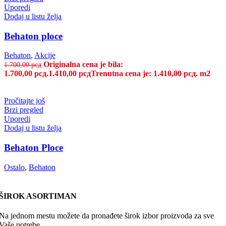
Uporedi
Dodaj u listu želja
Behaton ploce
Behaton
,
Akcije
Originalna cena je bila:
1.700,00
рсд
1.700,00 рсд.
1.410,00
рсд
Trenutna cena je: 1.410,00 рсд.
m2
Pročitajte još
Brzi pregled
Uporedi
Dodaj u listu želja
Behaton Ploce
Ostalo
,
Behaton
ŠIROK ASORTIMAN
Na jednom mestu možete da pronađete širok izbor proizvoda za sve
Vaše potrebe.