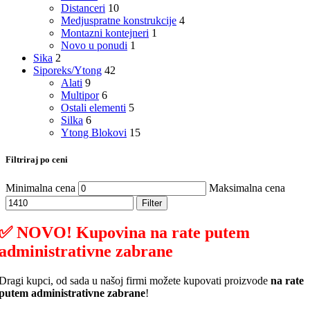
Distanceri
10
Medjuspratne konstrukcije
4
Montazni kontejneri
1
Novo u ponudi
1
Sika
2
Siporeks/Ytong
42
Alati
9
Multipor
6
Ostali elementi
5
Silka
6
Ytong Blokovi
15
Filtriraj po ceni
Minimalna cena
Maksimalna cena
Filter
✅ NOVO! Kupovina na rate putem
administrativne zabrane
Dragi kupci, od sada u našoj firmi možete kupovati proizvode
na rate
putem administrativne zabrane
!