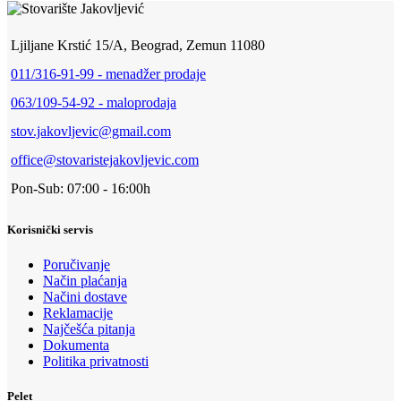
Ljiljane Krstić 15/A, Beograd, Zemun 11080
011/316-91-99 - menadžer prodaje
063/109-54-92 - maloprodaja
stov.jakovljevic@gmail.com
office@stovaristejakovljevic.com
Pon-Sub: 07:00 - 16:00h
Korisnički servis
Poručivanje
Način plaćanja
Načini dostave
Reklamacije
Najčešća pitanja
Dokumenta
Politika privatnosti
Pelet