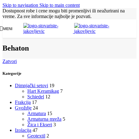
Skip to navigation
Skip to main content
Dostupnost robe i cene mogu biti promenljivi ili neažurirani na
vreme. Za sve informacije najbolje je pozvati.
MENI
Behaton
Zatvori
Kategorije
Dimnjački setovi
19
Hart Keramikag
7
Schiedel
12
Frakcija
17
Gvoždje
24
Armatura
15
Armaturna mreža
5
Žica i Ekseri
3
Izolacija
47
Geotextil
2